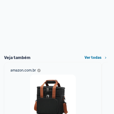
Veja também
Ver todas
amazon.com.br
ali