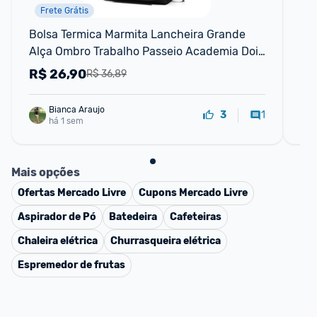
Frete Grátis
Bolsa Termica Marmita Lancheira Grande 
No
Alça Ombro Trabalho Passeio Academia Dois 
sac
Andares (bolsa Preta)
cr
R$
26,90
R
R$ 36,89
Bianca Araujo
1
3
há 1 sem
Mais opções
Ofertas
Mercado Livre
Cupons
Mercado Livre
Aspirador de Pó
Batedeira
Cafeteiras
Chaleira elétrica
Churrasqueira elétrica
Espremedor de frutas