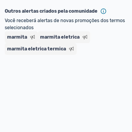
ou MercadoLíder Platinum.
Outros alertas criados pela comunidade
E lembre-se:
 você sempre pode contar ajuda da 
Você receberá alertas de novas promoções dos termos 
comunidade para tirar dúvidas ou acionar os 
selecionados
nossos Admins marcando 
@admin
 em um 
comentário ou através do 
Fale com o Promobit.
marmita
marmita eletrica
marmita eletrica termica