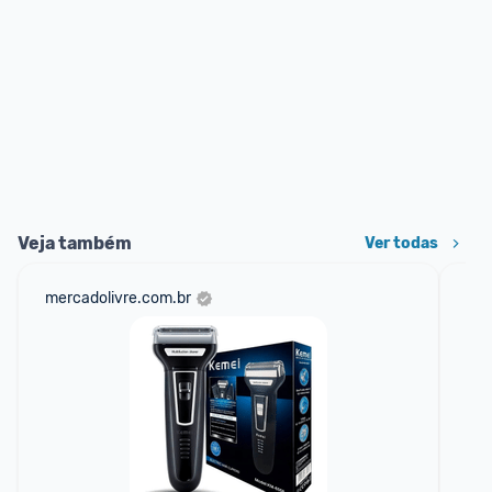
Veja também
Ver todas
mercadolivre.com.br
am