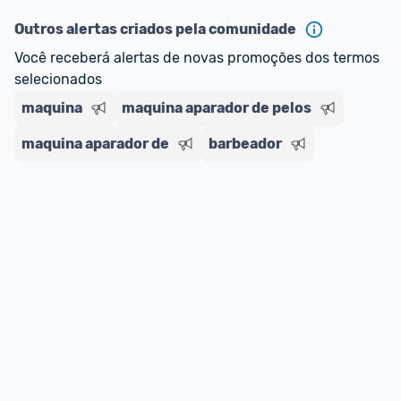
oferta do Promobit
, ou de um vendedor 
Oficial 
ou MercadoLíder Platinum.
Outros alertas criados pela comunidade
Você receberá alertas de novas promoções dos termos 
E lembre-se:
 você sempre pode contar ajuda da 
selecionados
comunidade para tirar dúvidas ou acionar os 
maquina
nossos Admins marcando 
maquina aparador de pelos
@admin
 em um 
comentário ou através do 
Fale com o Promobit.
maquina aparador de
barbeador