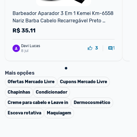
F
Barbeador Aparador 3 Em 1 Kemei Km-6558 
Apa
Nariz Barba Cabelo Recarregável Preto 
Sér
127220v
Cor
R$
35,11
R
Davi Lucas
1
3
8 jul
Mais opções
Ofertas
Mercado Livre
Cupons
Mercado Livre
Chapinhas
Condicionador
Creme para cabelo e Leave in
Dermocosmético
Escova rotativa
Maquiagem