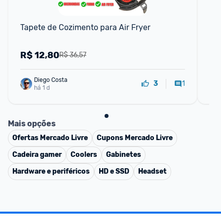
Tapete de Cozimento para Air Fryer
UG
em
Di
R$
12,80
R
R$ 36,57
pa
Diego Costa
1
3
há 1 d
Mais opções
Ofertas
Mercado Livre
Cupons
Mercado Livre
Cadeira gamer
Coolers
Gabinetes
Hardware e periféricos
HD e SSD
Headset