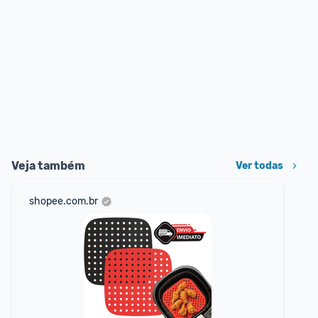
Veja também
Ver todas
shopee.com.br
ali