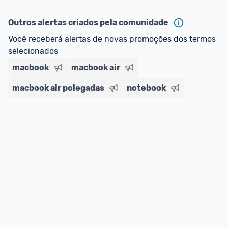
ou MercadoLíder Platinum.
Outros alertas criados pela comunidade
E lembre-se:
 você sempre pode contar ajuda da 
Você receberá alertas de novas promoções dos termos 
comunidade para tirar dúvidas ou acionar os 
selecionados
nossos Admins marcando 
@admin
 em um 
comentário ou através do 
Fale com o Promobit.
macbook
macbook air
macbook air polegadas
notebook