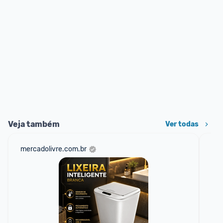
Veja também
Ver todas
mercadolivre.com.br
sho