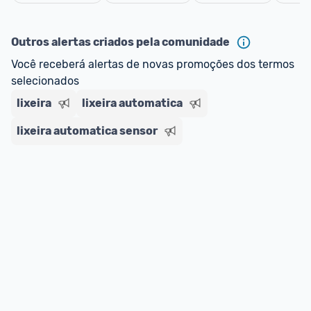
oferta do Promobit
, ou de um vendedor 
Oficial 
Cancelar
ou MercadoLíder Platinum.
Outros alertas criados pela comunidade
E lembre-se:
 você sempre pode contar ajuda da 
Você receberá alertas de novas promoções dos termos 
comunidade para tirar dúvidas ou acionar os 
selecionados
nossos Admins marcando 
@admin
 em um 
comentário ou através do 
Fale com o Promobit.
lixeira
lixeira automatica
lixeira automatica sensor