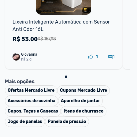
📱
Lixeira Inteligente Automática com Sensor 
Lix
Anti Odor 16L
Ban
R$
53,00
R
R$ 157,98
Giovanna
1
1
há 2 d
Mais opções
Ofertas
Mercado Livre
Cupons
Mercado Livre
Acessórios de cozinha
Aparelho de jantar
Copos, Taças e Canecas
Itens de churrasco
Jogo de panelas
Panela de pressão