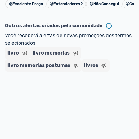
🚀
Excelente Preço
🧐
Entendedores?
😢
Não Consegui
🤩
Cons
oferta do Promobit
, ou de um vendedor 
Oficial 
Cancelar
ou MercadoLíder Platinum.
Outros alertas criados pela comunidade
E lembre-se:
 você sempre pode contar ajuda da 
Você receberá alertas de novas promoções dos termos 
comunidade para tirar dúvidas ou acionar os 
selecionados
nossos Admins marcando 
@admin
 em um 
comentário ou através do 
Fale com o Promobit.
livro
livro memorias
livro memorias postumas
livros