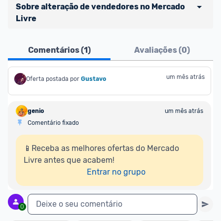
Sobre alteração de vendedores no Mercado 
Livre
Atenção comunidade!
Comentários (
1
)
Avaliações (
0
)
Vocês já sabem que no Promobit nós fazemos uma 
avaliação de todos os sellers e lojas que são 
divulgados na plataforma. Em todas as ofertas 
um mês atrás
Oferta postada por
Gustavo
vendidas por um marketplace, nós indicamos no 
campo "Informações adicionais" o 
vendedor 
do 
genio
um mês atrás
produto e sinalizamos através da tag 
Comentário fixado
[Marketplace], que fica logo abaixo do título da 
oferta.
📱Receba as melhores ofertas do Mercado 
Livre antes que acabem!

Porém, ao clicar em “Ir à loja” em uma oferta do 
Entrar no grupo
Mercado Livre , você pode ser redirecionado(a) 
para anúncios de diferentes vendedores (dinâmica 
do Mercado Livre). Por isso, fique atento e sempre 
Deixe o seu comentário
0
confira se o vendedor do qual você está 
adquirindo o produto 
é o mesmo indicado na 