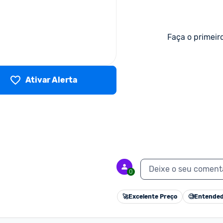
Faça o primeir
Ativar Alerta
Deixe o seu coment
0
🚀
Excelente Preço
🧐
Entended