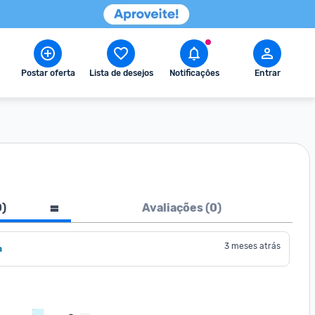
Postar oferta
Lista de desejos
Notificações
Entrar
0
)
Avaliações (
0
)
3 meses atrás
a