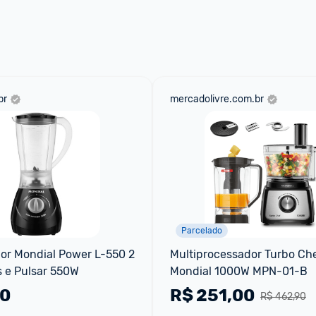
 através do 
Fale com o Promobit.
br
mercadolivre.com.br
Parcelado
dor Mondial Power L-550 2 
Multiprocessador Turbo Chef
s e Pulsar 550W
Mondial 1000W MPN-01-B
10
R$
251,00
R$ 462,90