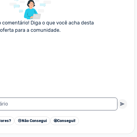
o comentário! Diga o que você acha desta 
oferta para a comunidade.
ário
ores?
😢
Não Consegui
🤩
Consegui!
Cancelar