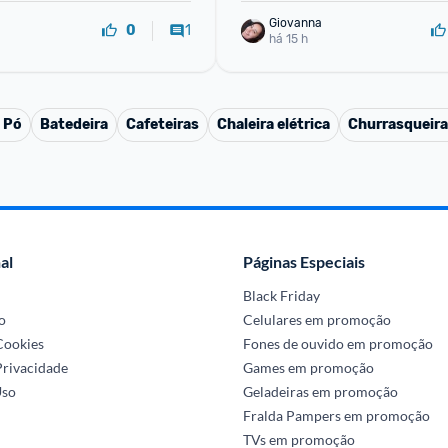
Giovanna
1
0
há 15 h
 Pó
Batedeira
Cafeteiras
Chaleira elétrica
Churrasqueira 
al
Páginas Especiais
Black Friday
o
Celulares em promoção
 Cookies
Fones de ouvido em promoção
Privacidade
Games em promoção
Uso
Geladeiras em promoção
Fralda Pampers em promoção
TVs em promoção