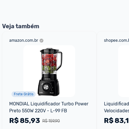
nossos Admins marcando 
@admin
 em um comentário ou
Veja também
amazon.com.br
shopee.com.
Frete Grátis
MONDIAL Liquidificador Turbo Power 
Liquidifica
Preto 550W 220V - L-99 FB
Velocidade
R$
85,93
R$
83,
R$ 159,90