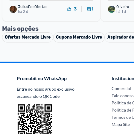
JuliusDasOfertas
Oliveira 
1
3
há 2 d
há 1 d
Mais opções
Ofertas
Mercado Livre
Cupons
Mercado Livre
Aspirador de
Promobit no WhatsApp
Institucion
Comercial
Entre no nosso grupo exclusivo 
Fale conosc
escaneando o QR Code
Política de
Política de 
Termos de 
Mapa Site