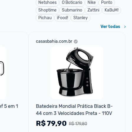
Netshoes
O Boticario
Nike
Ponto
Shoptime
Submarino
Zattini
KaBuM!
Pichau
iFood!
Stanley
Ver todas
casasbahia.com.br
 5 em 1 
Batedeira Mondial Prática Black B-
44 com 3 Velocidades Preta - 110V
R$
79,90
R$ 179,80