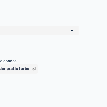
o de todos os sellers e lojas que são 
 por um marketplace, nós indicamos no 
e sinalizamos através da tag 
ecionados
ador pratic turbo
Livre , você pode ser redirecionado(a) 
ado Livre). Por isso, fique atento e 
ndo o produto 
é o mesmo indicado na 
rcadoLíder Platinum.
ade para tirar dúvidas ou acionar os 