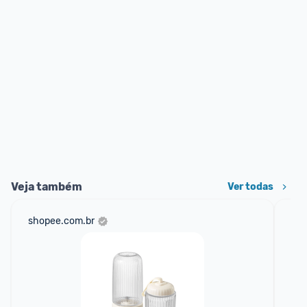
Veja também
Ver todas
shopee.com.br
ali