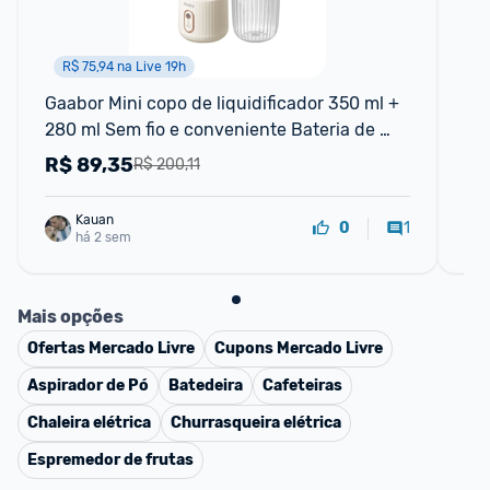
R$ 75,94 na Live 19h
Gaabor Mini copo de liquidificador 350 ml + 
Tec
280 ml Sem fio e conveniente Bateria de 
grande capacidade de FP03T -1
R$
89,35
R
R$ 200,11
Kauan
1
0
há 2 sem
Mais opções
Ofertas
Mercado Livre
Cupons
Mercado Livre
Aspirador de Pó
Batedeira
Cafeteiras
Chaleira elétrica
Churrasqueira elétrica
Espremedor de frutas