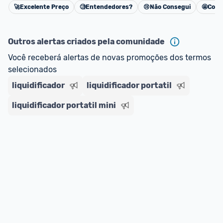
🚀
Excelente Preço
🧐
Entendedores?
😢
Não Consegui
🤩
Cons
oferta do Promobit
, ou de um vendedor 
Oficial 
Cancelar
ou MercadoLíder Platinum.
Outros alertas criados pela comunidade
E lembre-se:
 você sempre pode contar ajuda da 
Você receberá alertas de novas promoções dos termos 
comunidade para tirar dúvidas ou acionar os 
selecionados
nossos Admins marcando 
@admin
 em um 
comentário ou através do 
Fale com o Promobit.
liquidificador
liquidificador portatil
liquidificador portatil mini