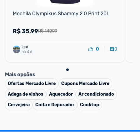
Mochila Olympikus Shammy 2.0 Print 20L
Tê
R$
35,99
R
R$ 149,99
Igor
0
0
há 4 d
Mais opções
Ofertas
Mercado Livre
Cupons
Mercado Livre
Adega de vinhos
Aquecedor
Ar condicionado
Cervejeira
Coifa e Depurador
Cooktop