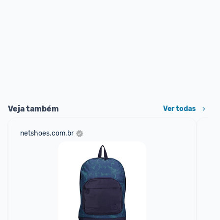
Veja também
Ver todas
netshoes.com.br
daf