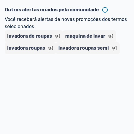
oferta do Promobit
, ou de um vendedor 
Oficial 
ou MercadoLíder Platinum.
Outros alertas criados pela comunidade
Você receberá alertas de novas promoções dos termos 
E lembre-se:
 você sempre pode contar ajuda da 
selecionados
comunidade para tirar dúvidas ou acionar os 
lavadora de roupas
nossos Admins marcando 
maquina de lavar
@admin
 em um 
comentário ou através do 
Fale com o Promobit.
lavadora roupas
lavadora roupas semi