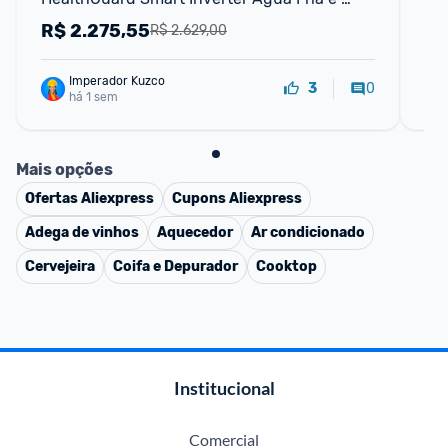
Quente Titanium MF201D110WBWK-01 - 110V
Qu
R$
2.275,55
R
R$ 2.629,00
Imperador Kuzco
0
3
há 1 sem
Mais opções
Ofertas
Aliexpress
Cupons
Aliexpress
Adega de vinhos
Aquecedor
Ar condicionado
Cervejeira
Coifa e Depurador
Cooktop
Institucional
Comercial