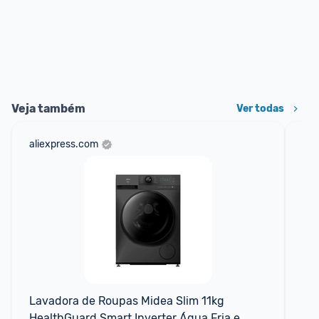
Veja também
Ver todas
aliexpress.com
am
F
Lavadora de Roupas Midea Slim 11kg 
La
HealthGuard Smart Inverter Água Fria e 
Hea