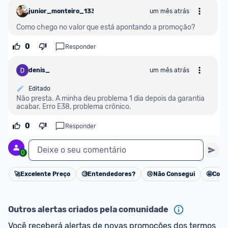
Federal que calcula o valor total do produto com 
junior_monteiro_1330663
um mês atrás
impostos. 
Como chego no valor que está apontando a promoção?
*Atualizado em Agosto/2024
0
Responder
denis_
um mês atrás
Editado
Não presta. A minha deu problema 1 dia depois da garantia 
acabar. Erro E38, problema crônico.
0
Responder
Deixe o seu comentário
0
🚀
Excelente Preço
🧐
Entendedores?
😢
Não Consegui
🤩
Cons
Cancelar
Outros alertas criados pela comunidade
Você receberá alertas de novas promoções dos termos 