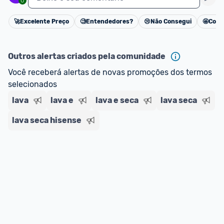
0
🚀
Excelente Preço
🧐
Entendedores?
😢
Não Consegui
🤩
Cons
Cancelar
Outros alertas criados pela comunidade
Você receberá alertas de novas promoções dos termos 
selecionados
lava
lava e
lava e seca
lava seca
lava seca hisense