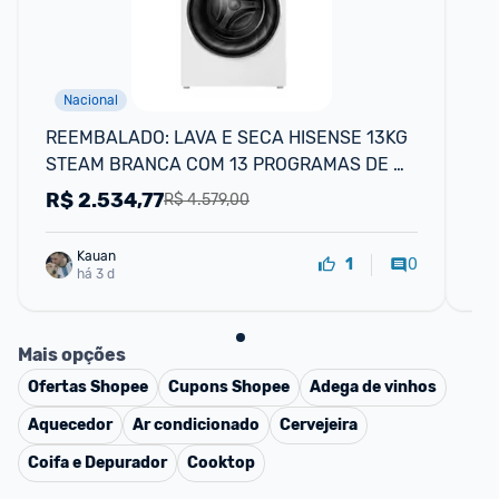
Nacional
REEMBALADO: LAVA E SECA HISENSE 13KG 
La
STEAM BRANCA COM 13 PROGRAMAS DE 
Fi
LAVAGEM
R$
2.534,77
R
R$ 4.579,00
Kauan
0
1
há 3 d
Mais opções
Ofertas
Shopee
Cupons
Shopee
Adega de vinhos
Aquecedor
Ar condicionado
Cervejeira
Coifa e Depurador
Cooktop