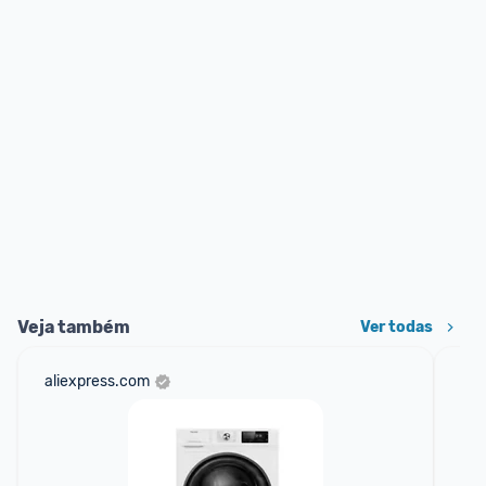
Veja também
Ver todas
aliexpress.com
sho