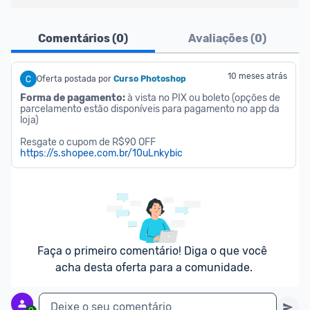
Ofertas do Shopee agora são aceitas no Promobit!
Comentários (
0
)
Avaliações (
0
)
Para maior segurança da comunidade, somente 
são aceitas ofertas de 
Lojas Oficiais
, ou seja, 
10 meses atrás
Oferta postada por
Curso Photoshop
vendedores que representam empresas validadas 
Forma de pagamento:
 à vista no PIX ou boleto (opções de 
parcelamento estão disponíveis para pagamento no app da 
pelo Shopee.
loja)
Resgate o cupom de R$90 OFF 
As promoções são verificadas normalmente e os 
https://s.shopee.com.br/10uLnkybic
preços devem estar na média ou abaixo da média 
dos últimos 3 meses, assim como promoções de 
outras lojas.
Faça o primeiro comentário! Diga o que você 
acha desta oferta para a comunidade.
Deixe o seu comentário