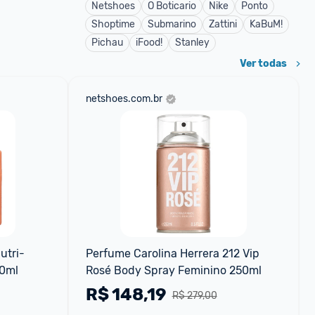
Netshoes
O Boticario
Nike
Ponto
Shoptime
Submarino
Zattini
KaBuM!
Pichau
iFood!
Stanley
Ver todas
netshoes.com.br
utri-
Perfume Carolina Herrera 212 Vip 
50ml
Rosé Body Spray Feminino 250ml
R$
148,19
R$ 279,00