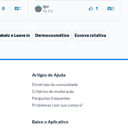
Igor
1
0
0
1
há 3 d
belo e Leave in
Dermocosmético
Escova rotativa
Artigos de Ajuda
Diretrizes da comunidade
Critérios de moderação
Perguntas frequentes
Problemas com sua compra?
Baixe o Aplicativo