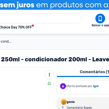
Baixar o app
Choice Day 70% OFF
 cond...
o 250ml - condicionador 200ml - Leave
Comentários (
Oferta postada por
Igor
genio
Comentário fixado