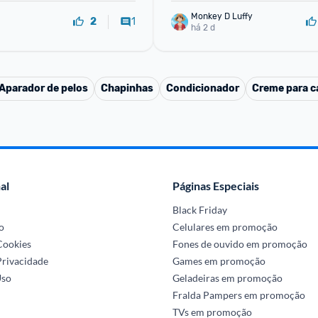
Monkey D Luffy
1
2
há 2 d
Aparador de pelos
Chapinhas
Condicionador
Creme para ca
al
Páginas Especiais
Black Friday
o
Celulares em promoção
 Cookies
Fones de ouvido em promoção
Privacidade
Games em promoção
Uso
Geladeiras em promoção
Fralda Pampers em promoção
TVs em promoção