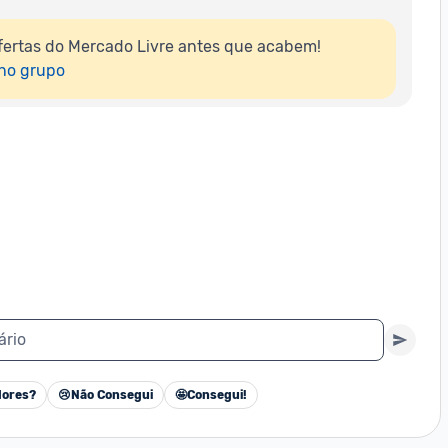
ertas do Mercado Livre antes que acabem!

 no grupo
ário
ores?
😢
Não Consegui
🤩
Consegui!
Cancelar