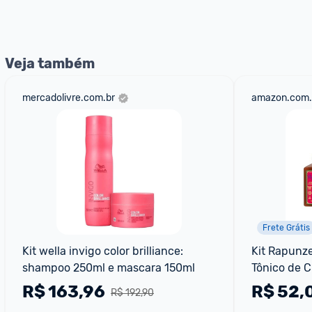
nossos Admins marcando 
@admin
 em um comentário ou
Veja também
mercadolivre.com.br
amazon.com.
Frete Grátis
Kit wella invigo color brilliance: 
Kit Rapunze
shampoo 250ml e mascara 150ml
Tônico de C
Leave-in 2
R$
163,96
R$
52,
R$ 192,90