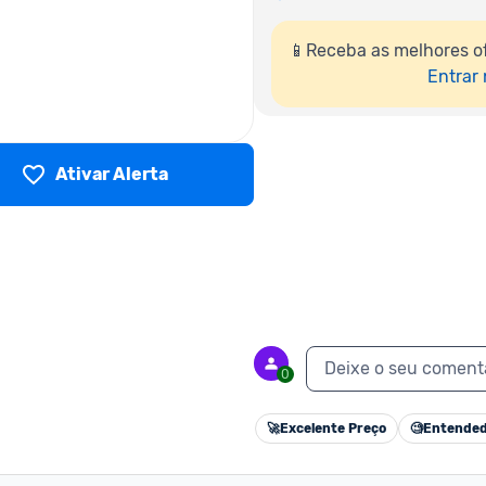
📱Receba as melhores of
Entrar
Ativar Alerta
Deixe o seu coment
0
🚀
Excelente Preço
🧐
Entended