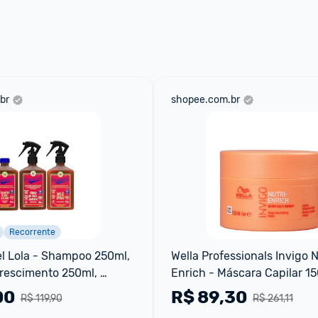
 através do 
Fale com o Promobit.
br
shopee.com.br
Recorrente
l Lola - Shampoo 250ml, 
Wella Professionals Invigo N
rescimento 250ml, 
Enrich - Máscara Capilar 1
50ml
00
R$
89,30
R$ 119,90
R$ 261,11