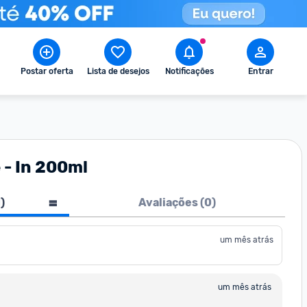
Postar oferta
Lista de desejos
Notificações
Entrar
 - In 200ml
1
)
Avaliações (
0
)
um mês atrás
um mês atrás