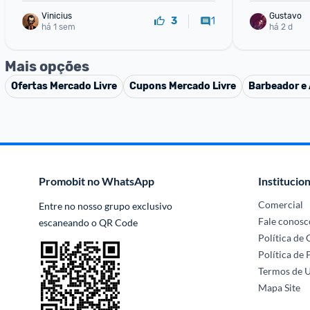
Vinicius
Gustavo
1
3
há 1 sem
há 2 d
Mais opções
Ofertas
Mercado Livre
Cupons
Mercado Livre
Barbeador e 
Promobit no WhatsApp
Institucion
Comercial
Entre no nosso grupo exclusivo 
Fale conosc
escaneando o QR Code
Política de
Política de 
Termos de 
Mapa Site