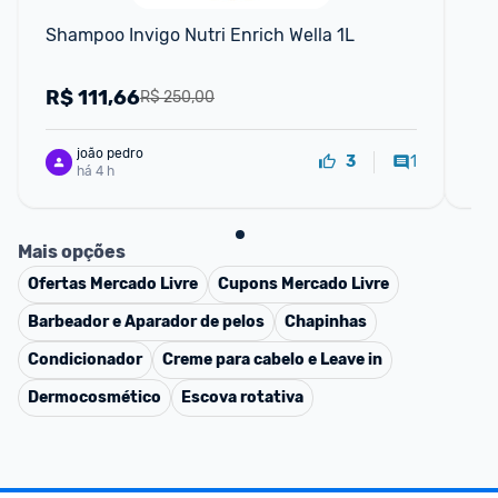
Shampoo Invigo Nutri Enrich Wella 1L
Sha
Pr
R$
111,66
R
R$ 250,00
joão pedro
1
3
há 4 h
Mais opções
Ofertas
Mercado Livre
Cupons
Mercado Livre
Barbeador e Aparador de pelos
Chapinhas
Condicionador
Creme para cabelo e Leave in
Dermocosmético
Escova rotativa