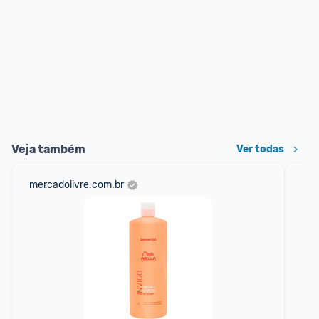
Veja também
Ver todas
mercadolivre.com.br
am
F