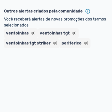
ou MercadoLíder Platinum.
Outros alertas criados pela comunidade
E lembre-se:
 você sempre pode contar ajuda da 
Você receberá alertas de novas promoções dos termos 
comunidade para tirar dúvidas ou acionar os 
selecionados
nossos Admins marcando 
@admin
 em um 
comentário ou através do 
Fale com o Promobit.
ventoinhas
ventoinhas tgt
ventoinhas tgt striker
periferico