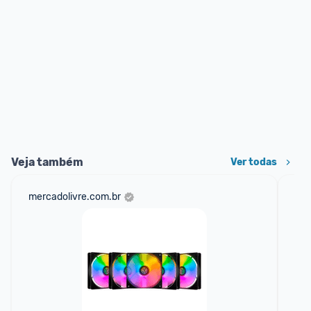
Veja também
Ver todas
mercadolivre.com.br
sho