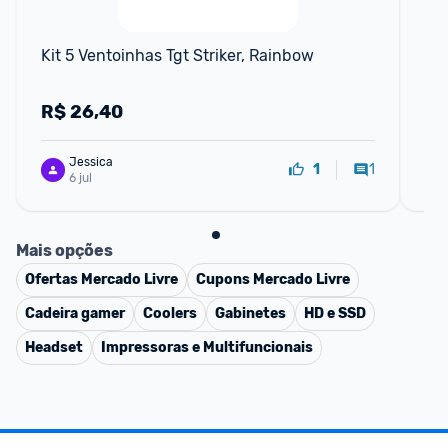
Kit 5 Ventoinhas Tgt Striker, Rainbow
Mon
FH
BL
R$
26,40
R
Jessica
1
1
6 jul
Mais opções
Ofertas
Mercado Livre
Cupons
Mercado Livre
Cadeira gamer
Coolers
Gabinetes
HD e SSD
Headset
Impressoras e Multifuncionais