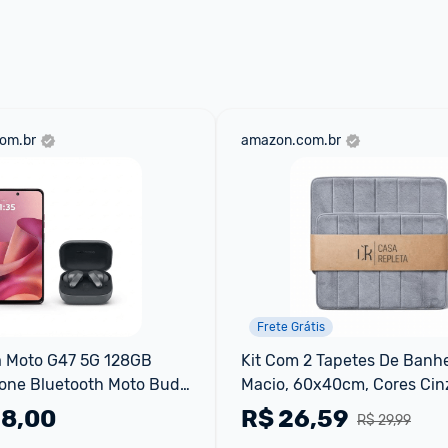
 através do 
Fale com o Promobit.
om.br
amazon.com.br
Frete Grátis
a Moto G47 5G 128GB 
Kit Com 2 Tapetes De Banhei
one Bluetooth Moto Buds 
Macio, 60x40cm, Cores Cinz
Preto - Casa Repleta
98,00
R$
26,59
R$ 29,99