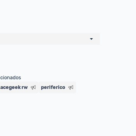
o de todos os sellers e lojas que são 
 por um marketplace, nós indicamos no 
e sinalizamos através da tag 
ecionados
 acegeek rw
periferico
Livre , você pode ser redirecionado(a) 
ado Livre). Por isso, fique atento e 
ndo o produto 
é o mesmo indicado na 
rcadoLíder Platinum.
ade para tirar dúvidas ou acionar os 