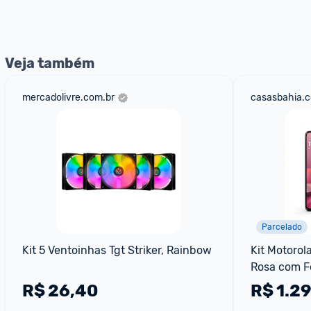
nossos Admins marcando 
@admin
 em um comentário ou
Veja também
mercadolivre.com.br
casasbahia.c
Parcelado
Kit 5 Ventoinhas Tgt Striker, Rainbow
Kit Motorol
Rosa com F
Bass Preto
R$
26,40
R$
1.2