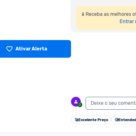
📱Receba as melhores of
Entrar
Ativar Alerta
Deixe o seu coment
0
🚀
Excelente Preço
🧐
Entended