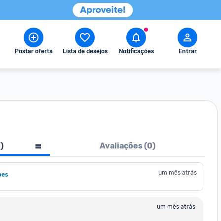
Postar oferta
Lista de desejos
Notificações
Entrar
1
)
Avaliações (
0
)
um mês atrás
pes
um mês atrás