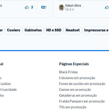
io
Edson Silva
1
3
há 5 d
er
Coolers
Gabinetes
HD e SSD
Headset
Impressoras e
al
Páginas Especiais
Black Friday
o
Celulares em promoção
 Cookies
Fones de ouvido em promoção
Privacidade
Games em promoção
Uso
Geladeiras em promoção
Fralda Pampers em promoção
TVs em promoção