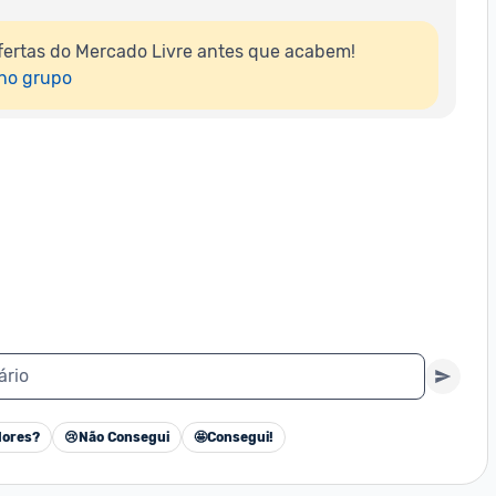
ertas do Mercado Livre antes que acabem!

 no grupo
ário
ores?
😢
Não Consegui
🤩
Consegui!
Cancelar