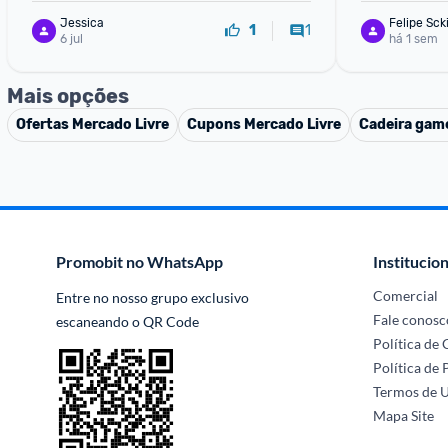
Jessica
Felipe Sck
1
1
6 jul
há 1 sem
Mais opções
Ofertas
Mercado Livre
Cupons
Mercado Livre
Cadeira gam
Promobit no WhatsApp
Institucion
Comercial
Entre no nosso grupo exclusivo 
Fale conosc
escaneando o QR Code
Política de
Política de 
Termos de 
Mapa Site