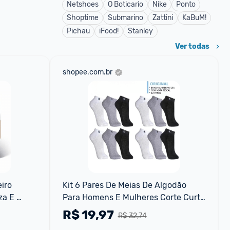
Netshoes
O Boticario
Nike
Ponto
Shoptime
Submarino
Zattini
KaBuM!
Pichau
iFood!
Stanley
Ver todas
shopee.com.br
ro 
Kit 6 Pares De Meias De Algodão 
a E 
Para Homens E Mulheres Corte Curto 
Confortável Preto \ Branco Cinza 
R$
19,97
R$ 32,74
Meia