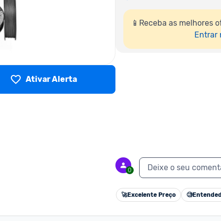
📱Receba as melhores o
Entrar
Ativar Alerta
Deixe o seu coment
0
🚀
Excelente Preço
🧐
Entended