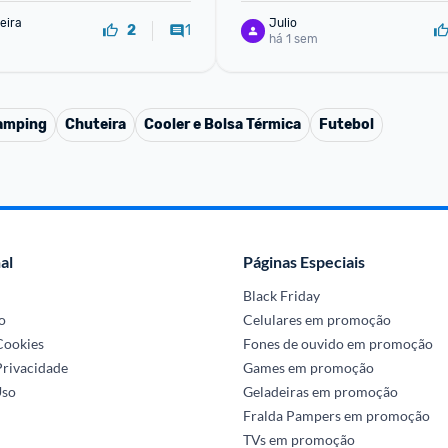
eira
Julio
1
2
há 1 sem
amping
Chuteira
Cooler e Bolsa Térmica
Futebol
al
Páginas Especiais
Black Friday
o
Celulares em promoção
 Cookies
Fones de ouvido em promoção
Privacidade
Games em promoção
Uso
Geladeiras em promoção
Fralda Pampers em promoção
TVs em promoção