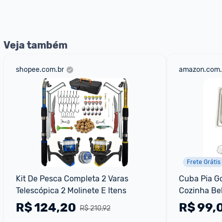
Veja também
shopee.com.br
amazon.com.
Frete Grátis
Kit De Pesca Completa 2 Varas 
Cuba Pia Go
Telescópica 2 Molinete E Itens
Cozinha Bel
Completo C
R$
124,20
R$
99,
R$ 210,92