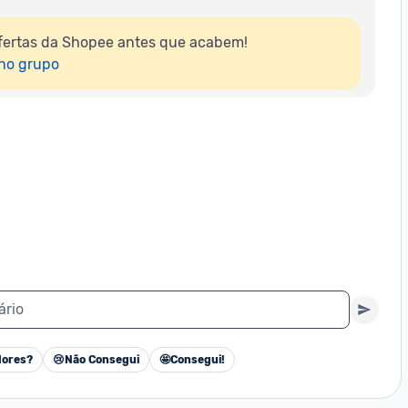
fertas da Shopee antes que acabem!

 no grupo
ário
ores?
😢
Não Consegui
🤩
Consegui!
Cancelar