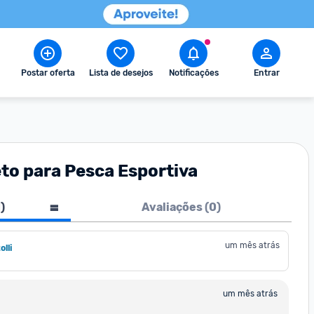
Postar oferta
Lista de desejos
Notificações
Entrar
to para Pesca Esportiva
1
)
Avaliações (
0
)
um mês atrás
lli
um mês atrás