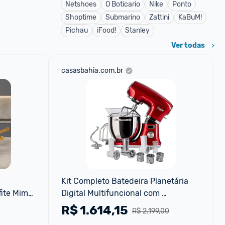
Netshoes
O Boticario
Nike
Ponto
Shoptime
Submarino
Zattini
KaBuM!
Pichau
iFood!
Stanley
Ver todas
casasbahia.com.br
Kit Completo Batedeira Planetária 
ite Mimo 
Digital Multifuncional com 
Acessórios Oster - 220V
R$
1.614,15
R$ 2.199,00