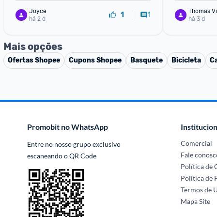
Joyce
Thomas Vi
1
1
há 2 d
há 3 d
Mais opções
Ofertas
Shopee
Cupons
Shopee
Basquete
Bicicleta
C
Promobit no WhatsApp
Institucion
Comercial
Entre no nosso grupo exclusivo 
Fale conosc
escaneando o QR Code
Política de
Política de 
Termos de 
Mapa Site