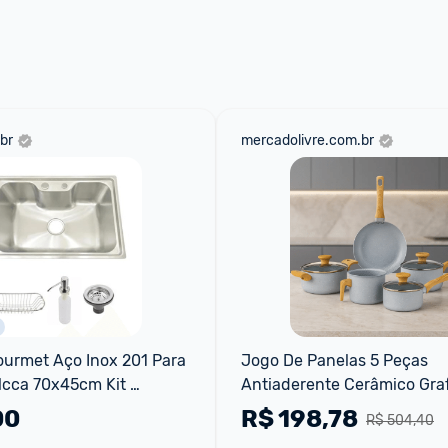
br
mercadolivre.com.br
urmet Aço Inox 201 Para 
Jogo De Panelas 5 Peças 
cca 70x45cm Kit 
Antiaderente Cerâmico Graf
g201-c01
Style - Conjunto Completo
00
R$
198,78
R$ 504,40