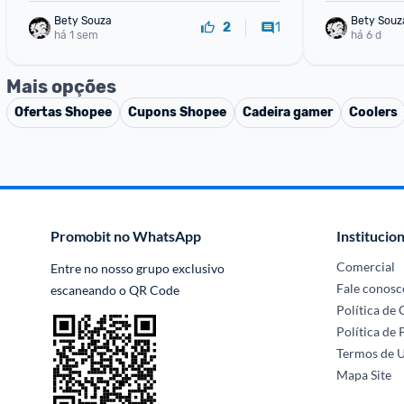
Bety Souza
Bety Souz
1
2
há 1 sem
há 6 d
Mais opções
Ofertas
Shopee
Cupons
Shopee
Cadeira gamer
Coolers
Promobit no WhatsApp
Institucion
Comercial
Entre no nosso grupo exclusivo 
Fale conosc
escaneando o QR Code
Política de
Política de 
Termos de 
Mapa Site