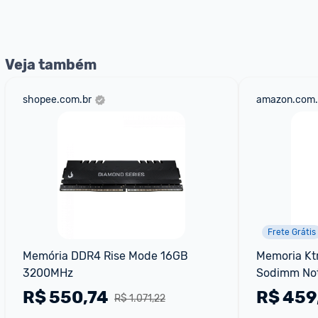
Veja também
shopee.com.br
amazon.com.
Frete Grátis
Memória DDR4 Rise Mode 16GB 
Memoria Kt
3200MHz
Sodimm No
R$
550,74
R$
459
R$ 1.071,22