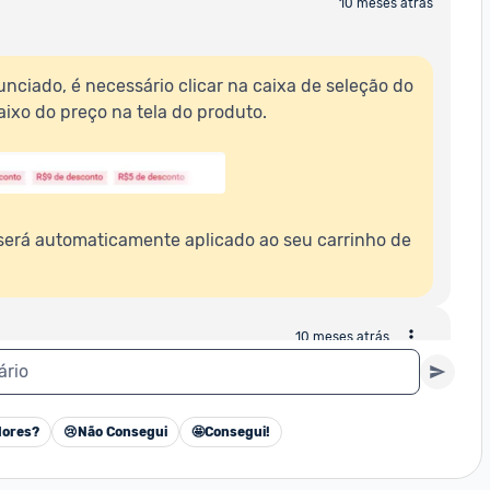
10 meses atrás
nciado, é necessário clicar na caixa de seleção do 
ixo do preço na tela do produto. 

10 meses atrás
ário
?
ores?
😢
Não Consegui
🤩
Consegui!
Cancelar