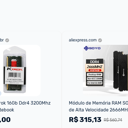
br
aliexpress.com
rok 16Gb Ddr4 3200Mhz 
Módulo de Memória RAM SO
tebook
de Alta Velocidade 2666MH
16GB para Desktop PC4-213
,00
R$
315,13
R$ 560,74
CL20 288-Pinos Non-EC