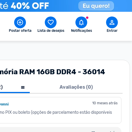
Postar oferta
Lista de desejos
Notificações
Entrar
emória RAM 16GB DDR4 - 36014
2
)
Avaliações (
0
)
10 meses atrás
onni
a no PIX ou boleto (opções de parcelamento estão disponíveis 