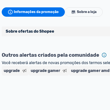
Informações da promoção
Sobre a loja
Sobre ofertas do Shopee
Ofertas do Shopee agora são aceitas no Promobit!
Outros alertas criados pela comunidade
Para maior segurança da comunidade, somente são aceit
vendedores que representam empresas validadas pelo 
Você receberá alertas de novas promoções dos termos sel
upgrade
upgrade gamer
upgrade gamer amd
As promoções são verificadas normalmente e os preços 
dos últimos 3 meses, assim como promoções de outras lo