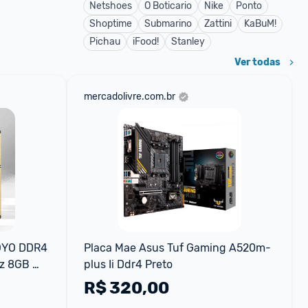
Netshoes
O Boticario
Nike
Ponto
Shoptime
Submarino
Zattini
KaBuM!
Pichau
iFood!
Stanley
Ver todas
mercadolivre.com.br
YO DDR4 
Placa Mae Asus Tuf Gaming A520m-
z 8GB 
plus Ii Ddr4 Preto
00 1.2V 
R$
320,00