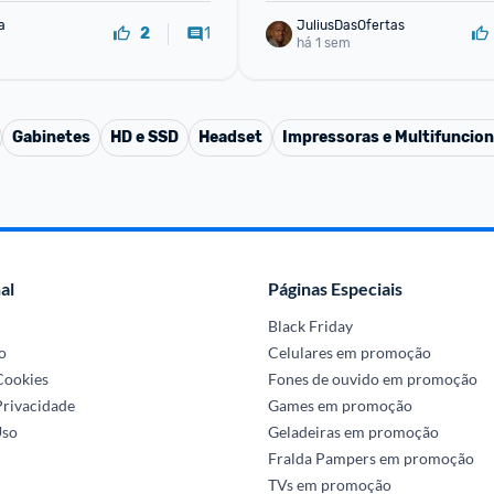
a
JuliusDasOfertas
1
2
há 1 sem
Gabinetes
HD e SSD
Headset
Impressoras e Multifuncion
al
Páginas Especiais
Black Friday
o
Celulares em promoção
 Cookies
Fones de ouvido em promoção
Privacidade
Games em promoção
Uso
Geladeiras em promoção
Fralda Pampers em promoção
TVs em promoção