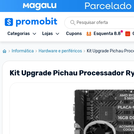
Categorias
Lojas
Cupons
Esquenta 8.8
Informática
Hardware e periféricos
Kit Upgrade Pichau Proc
Kit Upgrade Pichau Processador 