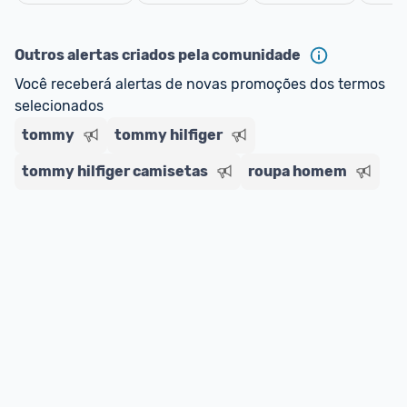
oferta do Promobit
, ou de um vendedor 
Oficial 
Cancelar
ou MercadoLíder Platinum.
Outros alertas criados pela comunidade
E lembre-se:
 você sempre pode contar ajuda da 
Você receberá alertas de novas promoções dos termos 
comunidade para tirar dúvidas ou acionar os 
selecionados
nossos Admins marcando 
@admin
 em um 
comentário ou através do 
Fale com o Promobit.
tommy
tommy hilfiger
tommy hilfiger camisetas
roupa homem