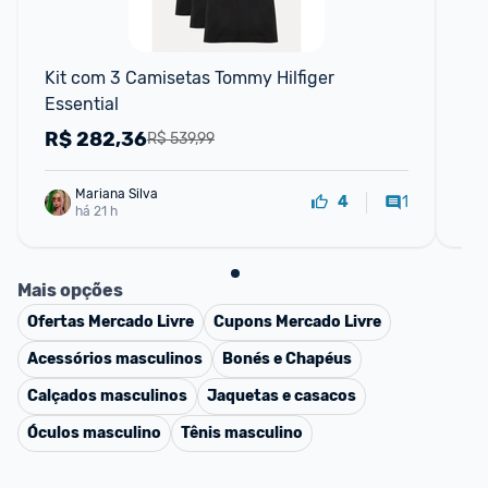
F
Kit com 3 Camisetas Tommy Hilfiger 
Eau
Essential
To
R$
282,36
R
R$ 539,99
Mariana Silva
1
4
há 21 h
Mais opções
Ofertas
Mercado Livre
Cupons
Mercado Livre
Acessórios masculinos
Bonés e Chapéus
Calçados masculinos
Jaquetas e casacos
Óculos masculino
Tênis masculino