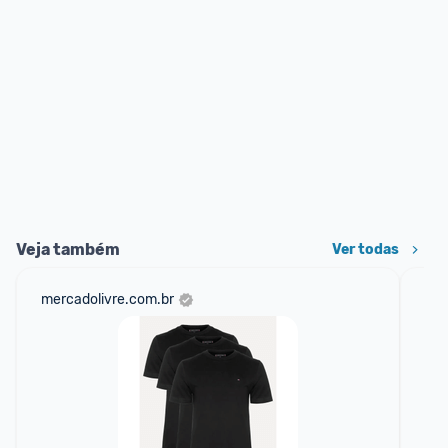
Veja também
Ver todas
mercadolivre.com.br
am