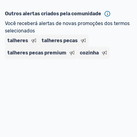
ou MercadoLíder Platinum.
Outros alertas criados pela comunidade
E lembre-se:
 você sempre pode contar ajuda da 
Você receberá alertas de novas promoções dos termos 
comunidade para tirar dúvidas ou acionar os 
selecionados
nossos Admins marcando 
@admin
 em um 
comentário ou através do 
Fale com o Promobit.
talheres
talheres pecas
talheres pecas premium
cozinha