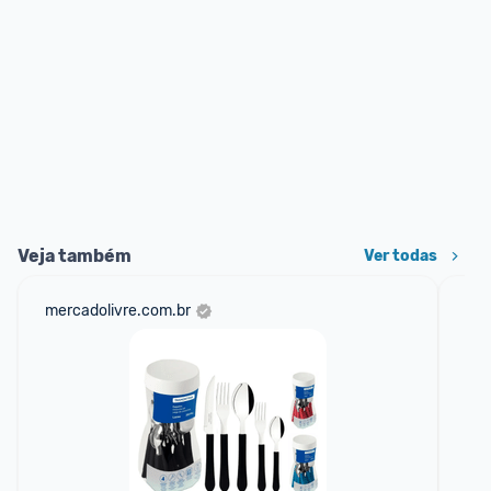
Veja também
Ver todas
mercadolivre.com.br
sho