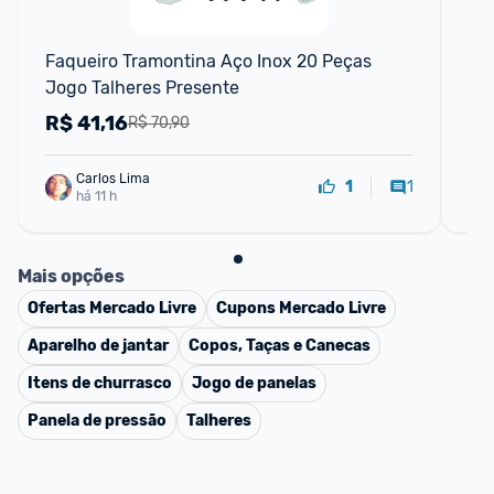
Faqueiro Tramontina Aço Inox 20 Peças 
Kit
Jogo Talheres Presente
Re
R$
41,16
R
R$ 70,90
Carlos Lima
1
1
há 11 h
Mais opções
Ofertas
Mercado Livre
Cupons
Mercado Livre
Aparelho de jantar
Copos, Taças e Canecas
Itens de churrasco
Jogo de panelas
Panela de pressão
Talheres