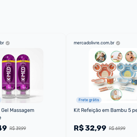
 através do 
Fale com o Promobit.
br
mercadolivre.com.br
Frete grátis
d Gel Massagem 
Kit Refeição em Bambu 5 p
e
49
R$
32,99
R$ 39,99
R$ 69,99