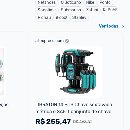
Netshoes
O Boticario
Nike
Ponto
Shoptime
Submarino
Zattini
KaBuM!
Pichau
iFood!
Stanley
Ver todas
aliexpress.com
eças
LIBRATON 14 PCS Chave sextavada 
métrica e SAE T conjunto de chave 
Allen com alça em T ferramenta de 
R$
255,47
R$ 463,81
reparo de bicicl