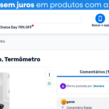
Baixar o app
Choice Day 70% OFF
etro
ro, Termômetro
Comentários (
Oferta postada por
Jessica
genio
Comentário fixado