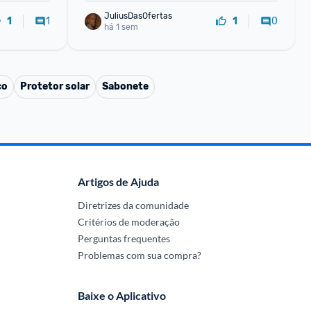
JuliusDasOfertas
1
0
1
1
há 1 sem
co
Protetor solar
Sabonete
Artigos de Ajuda
Diretrizes da comunidade
Critérios de moderação
Perguntas frequentes
Problemas com sua compra?
Baixe o Aplicativo