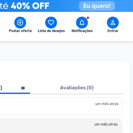
Postar oferta
Lista de desejos
Notificações
Entrar
1
)
Avaliações (
0
)
um mês atrás
um mês atrás