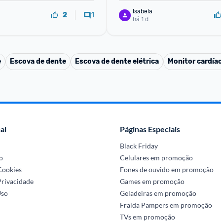
Isabela
1
2
há 1 d
e
Escova de dente
Escova de dente elétrica
Monitor cardía
al
Páginas Especiais
Black Friday
o
Celulares em promoção
 Cookies
Fones de ouvido em promoção
Privacidade
Games em promoção
Uso
Geladeiras em promoção
Fralda Pampers em promoção
TVs em promoção