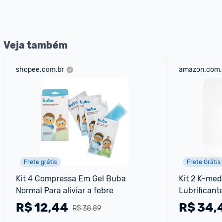
nossos Admins marcando 
@admin
 em um comentário ou
Veja também
shopee.com.br
amazon.com.
Frete grátis
Frete Grátis
Kit 4 Compressa Em Gel Buba 
Kit 2 K-me
Normal Para aliviar a febre
Lubrificant
R$
12,44
R$
34,
R$ 38,89