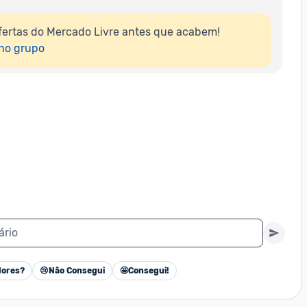
ertas do Mercado Livre antes que acabem!

 no grupo
ário
ores?
😢
Não Consegui
🤩
Consegui!
Cancelar