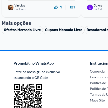
Vinicius
Joyce
1
1
há 1 sem
há 2 d
Mais opções
Ofertas
Mercado Livre
Cupons
Mercado Livre
Desodorant
Promobit no WhatsApp
Institucion
Comercial
Entre no nosso grupo exclusivo 
Fale conosc
escaneando o QR Code
Política de
Política de 
Termos de 
Mapa Site