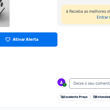
📱Receba as melhores of
Entrar
Ativar Alerta
Deixe o seu coment
0
🚀
Excelente Preço
🧐
Entended