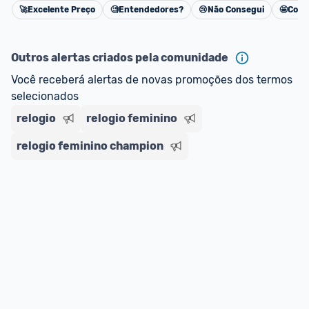
🚀
Excelente Preço
🧐
Entendedores?
😢
Não Consegui
🤩
Cons
oferta do Promobit
, ou de um vendedor 
Oficial 
Cancelar
ou MercadoLíder Platinum.
Outros alertas criados pela comunidade
E lembre-se:
 você sempre pode contar ajuda da 
Você receberá alertas de novas promoções dos termos 
comunidade para tirar dúvidas ou acionar os 
selecionados
nossos Admins marcando 
@admin
 em um 
comentário ou através do 
Fale com o Promobit.
relogio
relogio feminino
relogio feminino champion