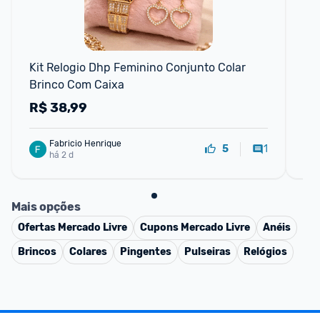
Kit Relogio Dhp Feminino Conjunto Colar 
Rel
Brinco Com Caixa
LA
R$
38,99
R
Fabricio Henrique
1
5
há 2 d
Mais opções
Ofertas
Mercado Livre
Cupons
Mercado Livre
Anéis
Brincos
Colares
Pingentes
Pulseiras
Relógios