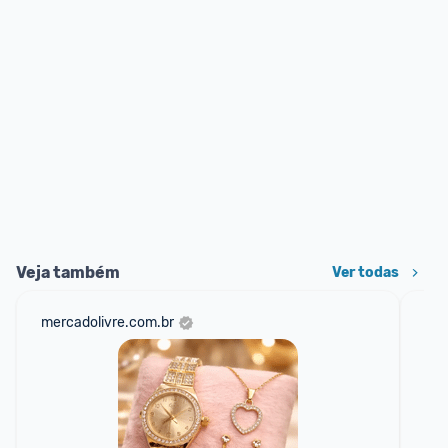
Veja também
Ver todas
mercadolivre.com.br
net