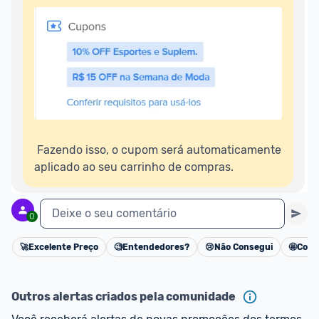
oferta do Promobit
, ou de um vendedor 
Oficial 
ou MercadoLíder Platinum.
E lembre-se:
 você sempre pode contar ajuda da 
comunidade para tirar dúvidas ou acionar os 
nossos Admins marcando 
@admin
 em um 
comentário ou através do 
Fale com o Promobit.
 Fazendo isso, o cupom será automaticamente 
aplicado ao seu carrinho de compras.
Deixe o seu comentário
0
🚀
Excelente Preço
🧐
Entendedores?
😢
Não Consegui
🤩
Cons
Cancelar
Outros alertas criados pela comunidade