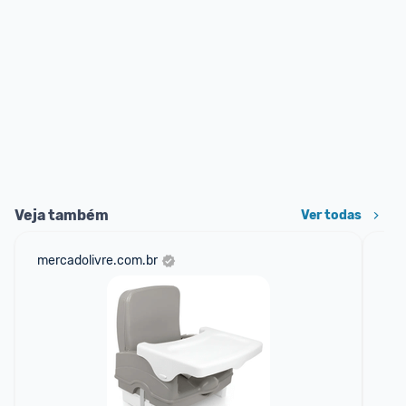
Veja também
Ver todas
mercadolivre.com.br
am