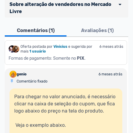
Sobre alteração de vendedores no Mercado 
Livre
Atenção comunidade!
Comentários (
1
)
Avaliações (
1
)
Vocês já sabem que no Promobit nós fazemos uma 
avaliação de todos os sellers e lojas que são 
divulgados na plataforma. Em todas as ofertas 
Oferta postada por
Vinicius
e sugerida por 
6 meses atrás
mais
1 usuário
vendidas por um marketplace, nós indicamos no 
Formas de pagamento: Somente no 
PIX
.
campo "Informações adicionais" o 
vendedor 
do 
produto e sinalizamos através da tag 
genio
6 meses atrás
[Marketplace], que fica logo abaixo do título da 
Comentário fixado
oferta.
Para chegar no valor anunciado, é necessário 
Porém, ao clicar em “Ir à loja” em uma oferta do 
clicar na caixa de seleção do cupom, que fica 
Mercado Livre , você pode ser redirecionado(a) 
logo abaixo do preço na tela do produto.  

para anúncios de diferentes vendedores (dinâmica 
do Mercado Livre). Por isso, fique atento e sempre 
 Veja o exemplo abaixo.  

confira se o vendedor do qual você está 
adquirindo o produto 
é o mesmo indicado na 