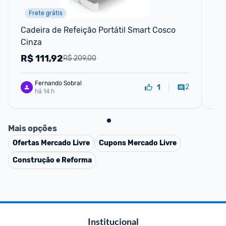
Frete grátis
F
Cadeira de Refeição Portátil Smart Cosco 
In
Cinza
8MP
8M
R$
111,92
R
R$ 209,00
Fernando Sobral
2
1
há 14 h
Mais opções
Ofertas
Mercado Livre
Cupons
Mercado Livre
Construção e Reforma
Institucional