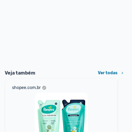
Veja também
Ver todas
shopee.com.br
am