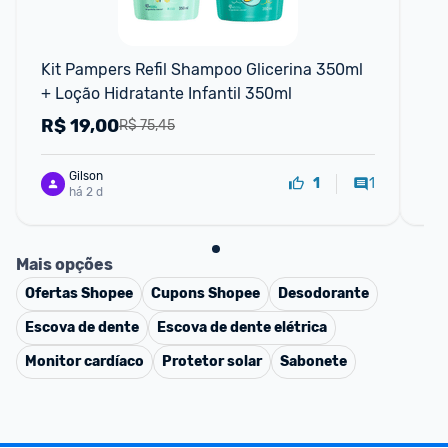
F
Kit Pampers Refil Shampoo Glicerina 350ml 
Sh
+ Loção Hidratante Infantil 350ml
40
R$
19,00
R
R$ 75,45
Gilson
1
1
há 2 d
Mais opções
Ofertas
Shopee
Cupons
Shopee
Desodorante
Escova de dente
Escova de dente elétrica
Monitor cardíaco
Protetor solar
Sabonete