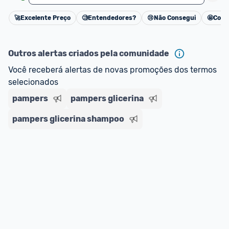
🚀
Excelente Preço
🧐
Entendedores?
😢
Não Consegui
🤩
Cons
Cancelar
Outros alertas criados pela comunidade
Você receberá alertas de novas promoções dos termos 
selecionados
pampers
pampers glicerina
pampers glicerina shampoo