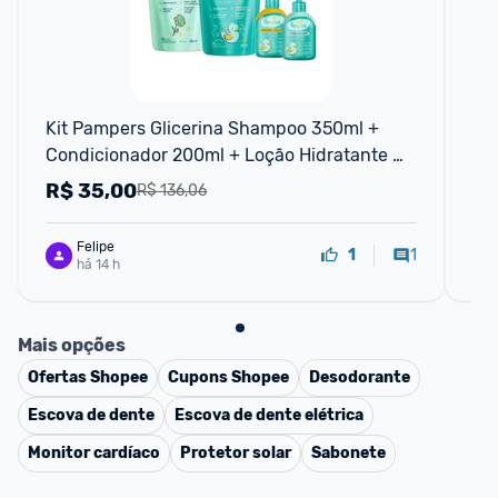
F
Kit Pampers Glicerina Shampoo 350ml + 
Sh
Condicionador 200ml + Loção Hidratante 
40
350ml + Sabonete Líquido 200ml
R$
35,00
R
R$ 136,06
Felipe
1
1
há 14 h
Mais opções
Ofertas
Shopee
Cupons
Shopee
Desodorante
Escova de dente
Escova de dente elétrica
Monitor cardíaco
Protetor solar
Sabonete