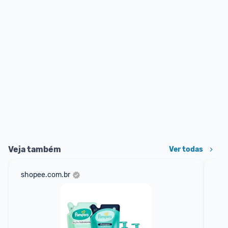
Veja também
Ver todas
shopee.com.br
am