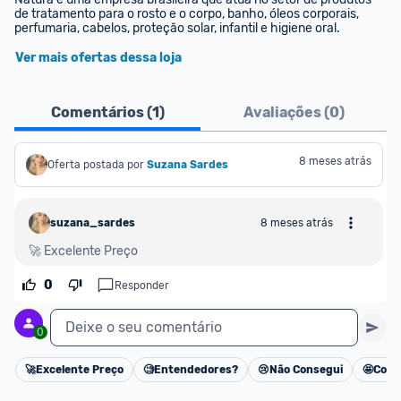
de tratamento para o rosto e o corpo, banho, óleos corporais, 
perfumaria, cabelos, proteção solar, infantil e higiene oral.
Ver mais ofertas dessa loja
Comentários (
1
)
Avaliações (
0
)
8 meses atrás
Oferta postada por
Suzana Sardes
suzana_sardes
8 meses atrás
🚀 Excelente Preço
0
Responder
Deixe o seu comentário
0
🚀
Excelente Preço
🧐
Entendedores?
😢
Não Consegui
🤩
Cons
Cancelar