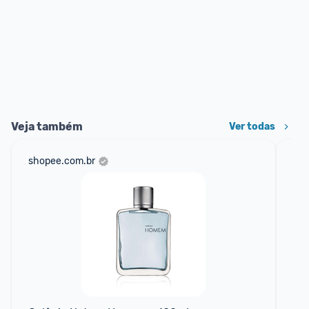
Veja também
Ver todas
shopee.com.br
mer