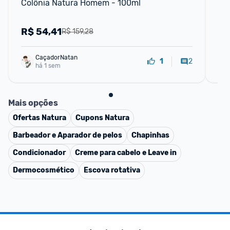
Colônia Natura Homem - 100ml
Col
Na
R$
54,41
R
R$ 159,28
CaçadorNatan
2
1
há 1 sem
Mais opções
Ofertas
Natura
Cupons
Natura
Barbeador e Aparador de pelos
Chapinhas
Condicionador
Creme para cabelo e Leave in
Dermocosmético
Escova rotativa