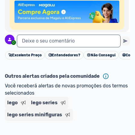
*Atualizado em Agosto/2024
Deixe o seu comentário
0
🚀
Excelente Preço
🧐
Entendedores?
😢
Não Consegui
🤩
Cons
Cancelar
Outros alertas criados pela comunidade
Você receberá alertas de novas promoções dos termos 
selecionados
lego
lego series
lego series minifiguras