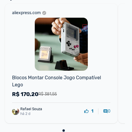
aliexpress.com
am
F
Blocos Montar Console Jogo Compatível 
LEG
Lego
Pe
R$
170,20
R
R$ 381,55
Rafael Souza
0
1
há 2 d