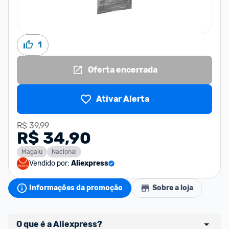
1
Oferta encerrada
Ativar Alerta
R$ 39,99
R$ 34,90
Magalu
Nacional
Vendido por:
Aliexpress
Informações da promoção
Sobre a loja
O que é a Aliexpress?