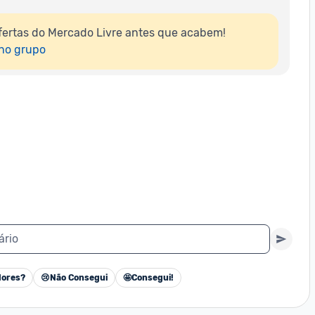
ertas do Mercado Livre antes que acabem!

 no grupo
ário
ores?
😢
Não Consegui
🤩
Consegui!
Cancelar