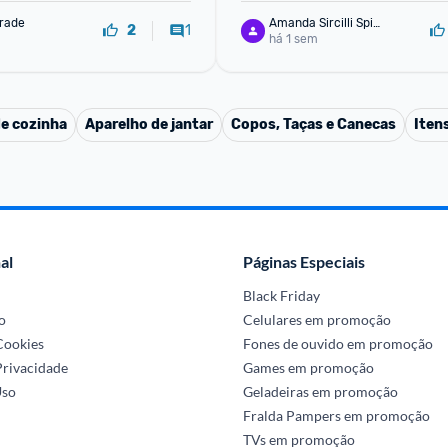
rade
Amanda Sircilli Spin
1
2
ella
há 1 sem
de cozinha
Aparelho de jantar
Copos, Taças e Canecas
Iten
al
Páginas Especiais
Black Friday
o
Celulares em promoção
 Cookies
Fones de ouvido em promoção
Privacidade
Games em promoção
Uso
Geladeiras em promoção
Fralda Pampers em promoção
TVs em promoção