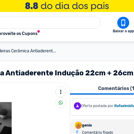
Baixar o app
roveite os Cupons
ideiras Cerâmica Antiaderent...
mica Antiaderente Indução 22cm + 26c
Comentários (
Oferta postada por
Rafaelmldi
genio
Comentário fixado