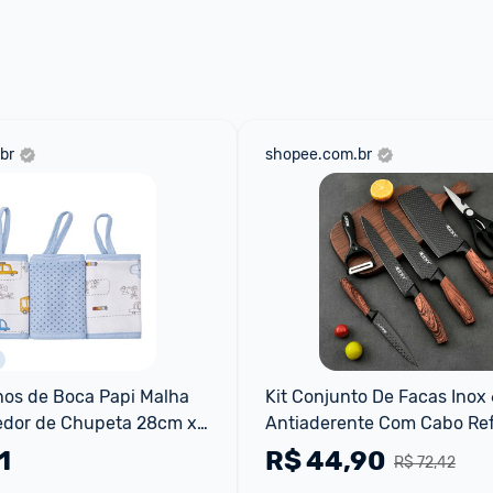
 através do 
Fale com o Promobit.
br
shopee.com.br
hos de Boca Papi Malha 
Kit Conjunto De Facas Inox 
dor de Chupeta 28cm x 
Antiaderente Com Cabo Ref
Descascador E Tesoura Cozi
1
R$
44,90
R$ 72,42
Facas de Cozinha