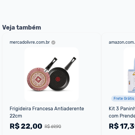
nossos Admins marcando 
@admin
 em um comentário ou
Veja também
mercadolivre.com.br
amazon.com.
Frete Grátis
Frigideira Francesa Antiaderente 
Kit 3 Panin
22cm
com Prende
28cm
R$
22,00
R$
17,3
R$ 69,90