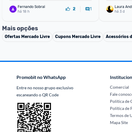
Fernando Sobral
Laura And
1
2
há 18 h
há 3 d
Mais opções
Ofertas
Mercado Livre
Cupons
Mercado Livre
Acessórios 
Promobit no WhatsApp
Institucion
Comercial
Entre no nosso grupo exclusivo 
Fale conosc
escaneando o QR Code
Política de
Política de 
Termos de 
Mapa Site