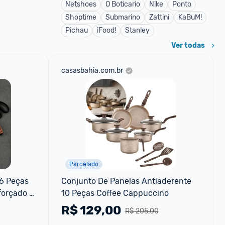
Netshoes
O Boticario
Nike
Ponto
Shoptime
Submarino
Zattini
KaBuM!
Pichau
iFood!
Stanley
Ver todas
casasbahia.com.br
Parcelado
6 Peças 
Conjunto De Panelas Antiaderente 
orçado 
10 Peças Coffee Cappuccino
nha 
R$
129,00
R$ 205,00