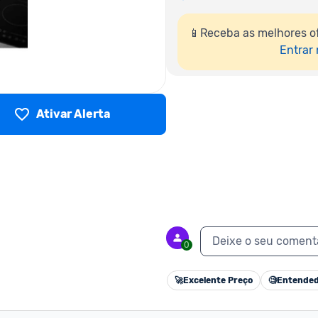
📱Receba as melhores of
Entrar
Ativar Alerta
Deixe o seu coment
0
🚀
Excelente Preço
🧐
Entended