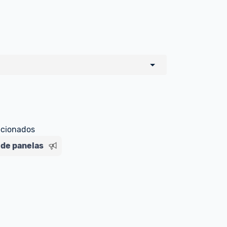
o de todos os sellers e lojas que são 
 por um marketplace, nós indicamos no 
e sinalizamos através da tag 
ecionados
 de panelas
Livre , você pode ser redirecionado(a) 
ado Livre). Por isso, fique atento e 
ndo o produto 
é o mesmo indicado na 
rcadoLíder Platinum.
ade para tirar dúvidas ou acionar os 