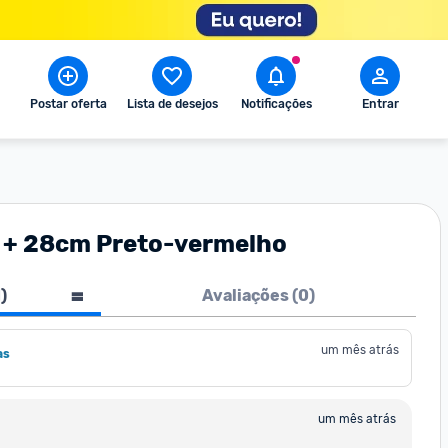
Postar oferta
Lista de desejos
Notificações
Entrar
m + 28cm Preto-vermelho
1
)
Avaliações (
0
)
um mês atrás
as
um mês atrás