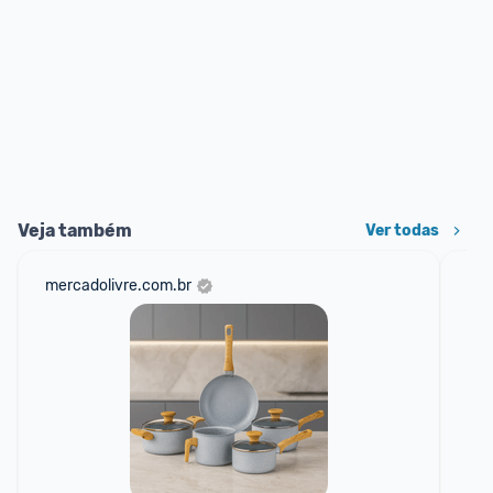
Veja também
Ver todas
mercadolivre.com.br
am
F