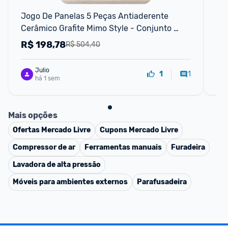
Jogo De Panelas 5 Peças Antiaderente 
Ki
Cerâmico Grafite Mimo Style - Conjunto 
Pe
Completo
R$
198,78
R
R$ 504,40
Julio
1
1
há 1 sem
Mais opções
Ofertas
Mercado Livre
Cupons
Mercado Livre
Compressor de ar
Ferramentas manuais
Furadeira
Lavadora de alta pressão
Móveis para ambientes externos
Parafusadeira