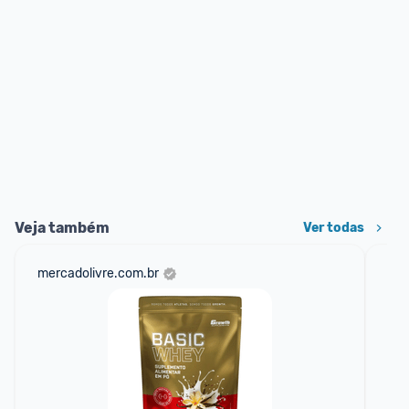
Veja também
Ver todas
mercadolivre.com.br
sho