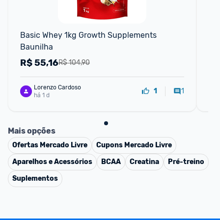
Basic Whey 1kg Growth Supplements 
Wh
Baunilha
R$
55,16
R
R$ 104,90
Lorenzo Cardoso
1
1
há 1 d
Mais opções
Ofertas
Mercado Livre
Cupons
Mercado Livre
Aparelhos e Acessórios
BCAA
Creatina
Pré-treino
Suplementos