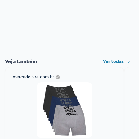
Veja também
Ver todas
mercadolivre.com.br
net