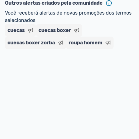
ou MercadoLíder Platinum.
Outros alertas criados pela comunidade
Você receberá alertas de novas promoções dos termos 
E lembre-se:
 você sempre pode contar ajuda da 
selecionados
comunidade para tirar dúvidas ou acionar os 
cuecas
nossos Admins marcando 
cuecas boxer
@admin
 em um 
comentário ou através do 
Fale com o Promobit.
cuecas boxer zorba
roupa homem