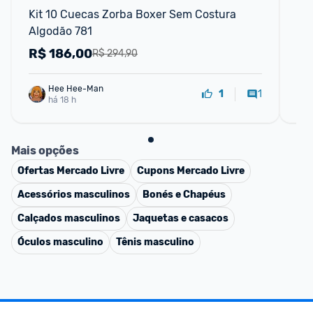
Kit 10 Cuecas Zorba Boxer Sem Costura 
Ki
Algodão 781
R$
186,00
R
R$ 294,90
Hee Hee-Man
1
1
há 18 h
Mais opções
Ofertas
Mercado Livre
Cupons
Mercado Livre
Acessórios masculinos
Bonés e Chapéus
Calçados masculinos
Jaquetas e casacos
Óculos masculino
Tênis masculino