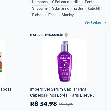
Netshoes
O Boticario
Nike
Ponto
Shoptime
Submarino
Zattini
KaBuM!
Pichau
iFood!
Stanley
Ver todas
mercadolivre.com.br
abosa 
Imperdivel Sérum Capilar Para 
Cabelos Finos L'oréal Paris Elseve 
Collagen Lifter Leave-in
R$
34,98
R$ 65,09