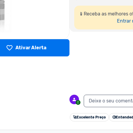
📱Receba as melhores o
Entrar
Ativar Alerta
Deixe o seu coment
0
🚀
Excelente Preço
🧐
Entended