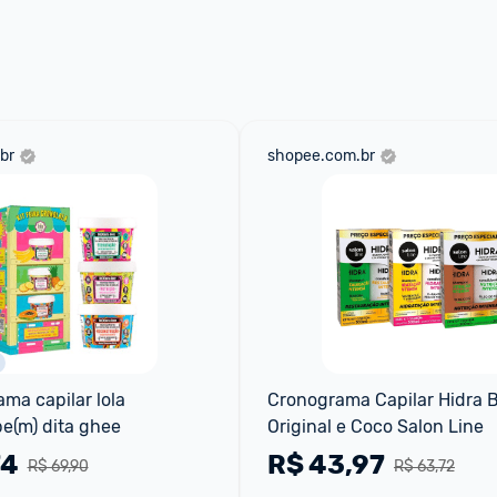
br
shopee.com.br
ma capilar lola 
Cronograma Capilar Hidra B
e(m) dita ghee
Original e Coco Salon Line
74
R$
43,97
R$ 69,90
R$ 63,72