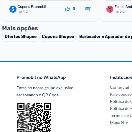
Cupons Promobit
Felipe And
1
0
há 4 d
há 3 d
Mais opções
Ofertas
Shopee
Cupons
Shopee
Barbeador e Aparador de 
Promobit no WhatsApp
Institucion
Comercial
Entre no nosso grupo exclusivo 
Fale conosc
escaneando o QR Code
Política de
Política de 
Termos de 
Mapa Site