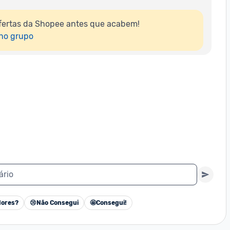
fertas da Shopee antes que acabem!

 no grupo
ário
ores?
😢
Não Consegui
🤩
Consegui!
Cancelar