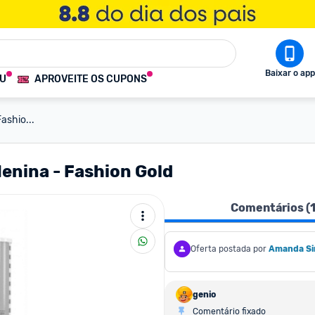
Baixar o app
OU
APROVEITE OS CUPONS
ashio...
Menina - Fashion Gold
Comentários (
Oferta postada por
Amanda Sirc
genio
Comentário fixado