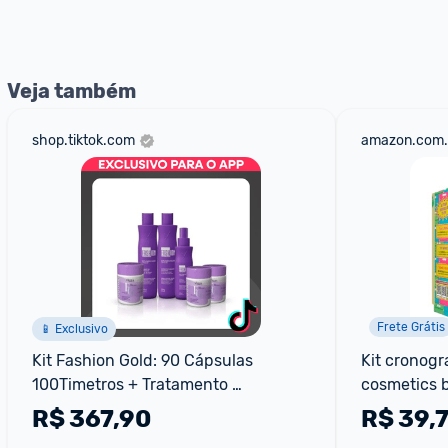
Veja também
shop.tiktok.com
amazon.com.
Frete Grátis
📱 Exclusivo
Kit Fashion Gold: 90 Cápsulas 
Kit cronogra
100Timetros + Tratamento 
cosmetics b
Antiqueda Capilar
R$
367,90
R$
39,