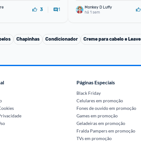
re
Monkey D Luffy
1
3
há 1 sem
pelos
Chapinhas
Condicionador
Creme para cabelo e Leave
al
Páginas Especiais
Black Friday
o
Celulares em promoção
 Cookies
Fones de ouvido em promoção
Privacidade
Games em promoção
Uso
Geladeiras em promoção
Fralda Pampers em promoção
TVs em promoção