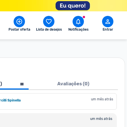
Postar oferta
Lista de desejos
Notificações
Entrar
1
)
Avaliações (
0
)
um mês atrás
illi Spinella
um mês atrás