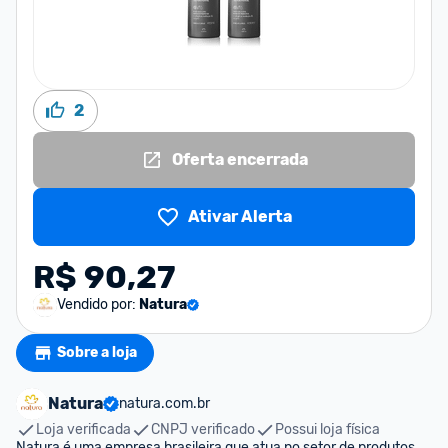
2
Oferta encerrada
Ativar Alerta
R$ 90,27
Vendido por:
Natura
Sobre a loja
Natura
natura.com.br
Loja verificada
CNPJ verificado
Possui loja física
Natura é uma empresa brasileira que atua no setor de produtos 