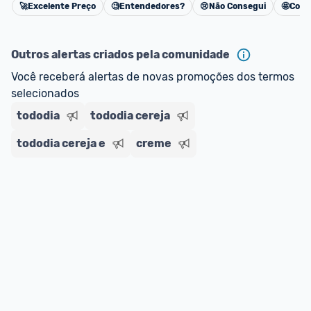
🚀
Excelente Preço
🧐
Entendedores?
😢
Não Consegui
🤩
Cons
Cancelar
Outros alertas criados pela comunidade
Você receberá alertas de novas promoções dos termos 
selecionados
tododia
tododia cereja
tododia cereja e
creme