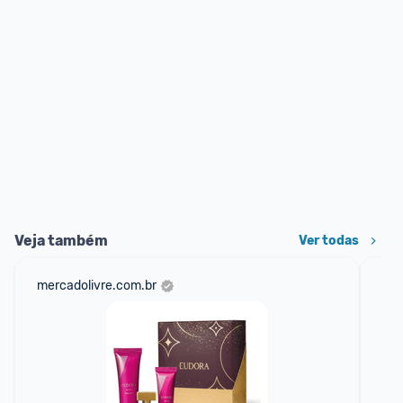
Veja também
Ver todas
mercadolivre.com.br
am