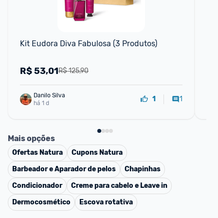
F
Kit Eudora Diva Fabulosa (3 Produtos)
Kit
R$
53,01
R
R$ 125,90
Danilo Silva
1
1
há 1 d
Mais opções
Ofertas
Natura
Cupons
Natura
Barbeador e Aparador de pelos
Chapinhas
Condicionador
Creme para cabelo e Leave in
Dermocosmético
Escova rotativa