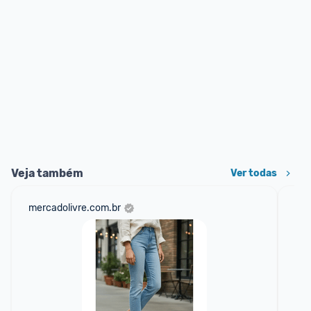
Veja também
Ver todas
mercadolivre.com.br
sho