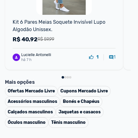
📱
Kit 6 Pares Meias Soquete Invisível Lupo 
Ki
Algodão Unissex.
Un
R$
40,92
R
R$ 59,99
Lucielle Antonelli
1
1
há 7 h
Mais opções
Ofertas
Mercado Livre
Cupons
Mercado Livre
Acessórios masculinos
Bonés e Chapéus
Calçados masculinos
Jaquetas e casacos
Óculos masculino
Tênis masculino