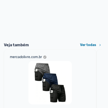
Veja também
Ver todas
mercadolivre.com.br
sho
F