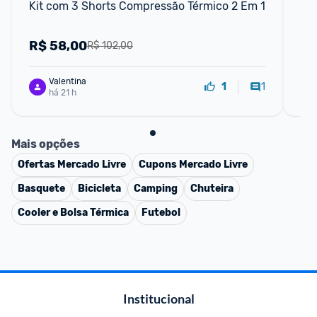
Kit com 3 Shorts Compressão Térmico 2 Em 1
Con
Es
1 a
R$
58,00
R
R$ 102,00
Valentina
1
1
há 21 h
Mais opções
Ofertas
Mercado Livre
Cupons
Mercado Livre
Basquete
Bicicleta
Camping
Chuteira
Cooler e Bolsa Térmica
Futebol
Institucional