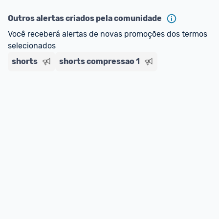
ou MercadoLíder Platinum.
Outros alertas criados pela comunidade
E lembre-se:
 você sempre pode contar ajuda da 
Você receberá alertas de novas promoções dos termos 
comunidade para tirar dúvidas ou acionar os 
selecionados
nossos Admins marcando 
@admin
 em um 
comentário ou através do 
Fale com o Promobit.
shorts
shorts compressao 1