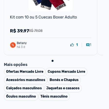
Kit com 10 ou 5 Cuecas Boxer Adulto
Ki
Mic
R$
39,97
R
R$ 79,08
Betany
1
1
há 3 d
Mais opções
Ofertas
Mercado Livre
Cupons
Mercado Livre
Acessórios masculinos
Bonés e Chapéus
Calçados masculinos
Jaquetas e casacos
Óculos masculino
Tênis masculino