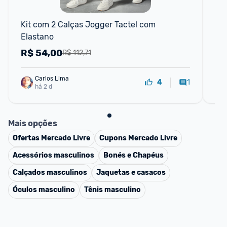
📱
Kit com 2 Calças Jogger Tactel com 
Kit
Elastano
Fit
R$
54,00
R
R$ 112,71
Carlos Lima
1
4
há 2 d
Mais opções
Ofertas
Mercado Livre
Cupons
Mercado Livre
Acessórios masculinos
Bonés e Chapéus
Calçados masculinos
Jaquetas e casacos
Óculos masculino
Tênis masculino