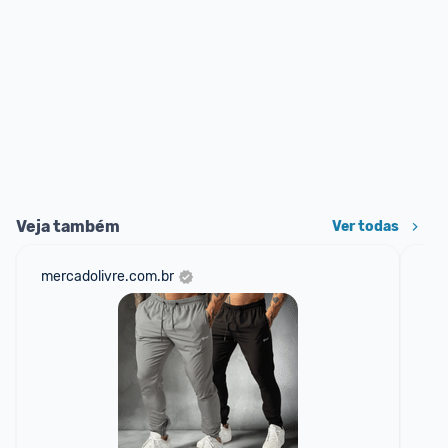
Veja também
Ver todas
mercadolivre.com.br
sho