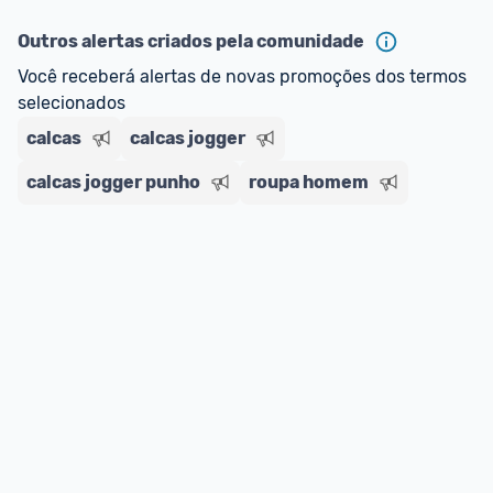
ou MercadoLíder Platinum.
Outros alertas criados pela comunidade
E lembre-se:
 você sempre pode contar ajuda da 
Você receberá alertas de novas promoções dos termos 
comunidade para tirar dúvidas ou acionar os 
selecionados
nossos Admins marcando 
@admin
 em um 
comentário ou através do 
Fale com o Promobit.
calcas
calcas jogger
calcas jogger punho
roupa homem