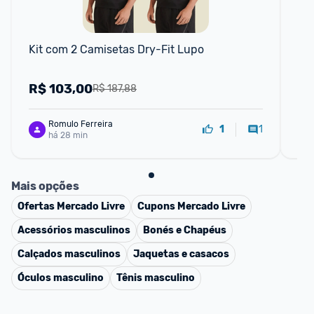
Kit com 2 Camisetas Dry-Fit Lupo
Ki
Ma
R$
103,00
R
R$ 187,88
Romulo Ferreira
1
1
há 28 min
Mais opções
Ofertas
Mercado Livre
Cupons
Mercado Livre
Acessórios masculinos
Bonés e Chapéus
Calçados masculinos
Jaquetas e casacos
Óculos masculino
Tênis masculino