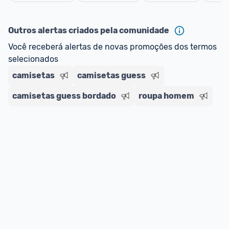
Cancelar
ou MercadoLíder Platinum.
Outros alertas criados pela comunidade
E lembre-se:
 você sempre pode contar ajuda da 
Você receberá alertas de novas promoções dos termos 
comunidade para tirar dúvidas ou acionar os 
selecionados
nossos Admins marcando 
@admin
 em um 
comentário ou através do 
Fale com o Promobit.
camisetas
camisetas guess
camisetas guess bordado
roupa homem