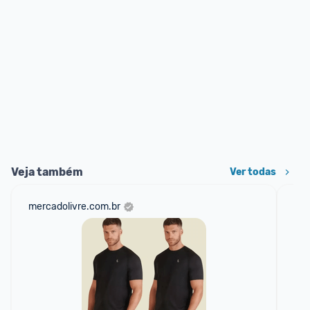
Veja também
Ver todas
mercadolivre.com.br
net