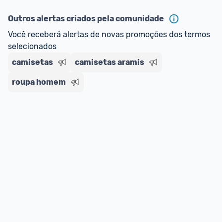
ou MercadoLíder Platinum.
Outros alertas criados pela comunidade
E lembre-se:
 você sempre pode contar ajuda da 
Você receberá alertas de novas promoções dos termos 
comunidade para tirar dúvidas ou acionar os 
selecionados
nossos Admins marcando 
@admin
 em um 
comentário ou através do 
Fale com o Promobit.
camisetas
camisetas aramis
roupa homem