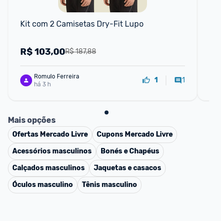
Kit com 2 Camisetas Dry-Fit Lupo
Ki
Ma
R$
103,00
R
R$ 187,88
Romulo Ferreira
1
1
há 3 h
Mais opções
Ofertas
Mercado Livre
Cupons
Mercado Livre
Acessórios masculinos
Bonés e Chapéus
Calçados masculinos
Jaquetas e casacos
Óculos masculino
Tênis masculino