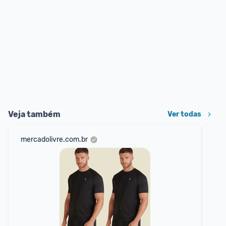
Veja também
Ver todas
mercadolivre.com.br
net