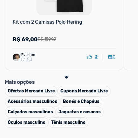
Kit com 2 Camisas Polo Hering
Ki
He
R$
69,00
R
R$ 159,99
Everton
0
2
há 2 d
Mais opções
Ofertas
Mercado Livre
Cupons
Mercado Livre
Acessórios masculinos
Bonés e Chapéus
Calçados masculinos
Jaquetas e casacos
Óculos masculino
Tênis masculino