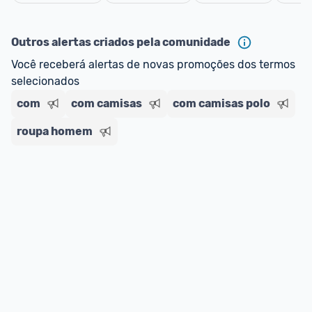
oferta do Promobit
, ou de um vendedor 
Oficial 
Cancelar
ou MercadoLíder Platinum.
Outros alertas criados pela comunidade
E lembre-se:
 você sempre pode contar ajuda da 
Você receberá alertas de novas promoções dos termos 
comunidade para tirar dúvidas ou acionar os 
selecionados
nossos Admins marcando 
@admin
 em um 
comentário ou através do 
Fale com o Promobit.
com
com camisas
com camisas polo
roupa homem