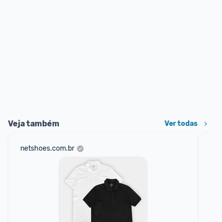
Veja também
Ver todas
netshoes.com.br
mer