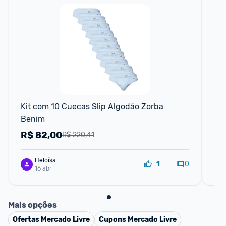
F
Kit com 10 Cuecas Slip Algodão Zorba 
Ki
Benim
ad
R$
82,00
R
R$ 220,41
Heloísa
0
1
16 abr
Mais opções
Ofertas
Mercado Livre
Cupons
Mercado Livre