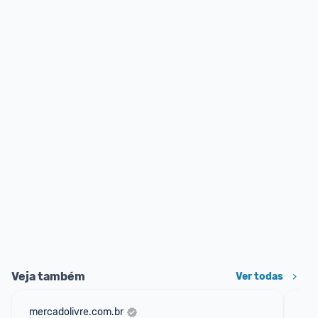
Veja também
Ver todas
mercadolivre.com.br
am