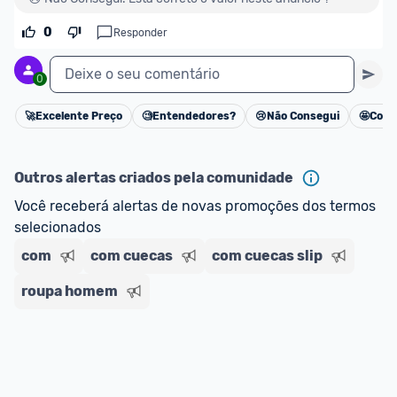
oferta do Promobit
, ou de um vendedor 
Oficial 
ou MercadoLíder Platinum.
0
Responder
E lembre-se:
 você sempre pode contar ajuda da 
Deixe o seu comentário
0
comunidade para tirar dúvidas ou acionar os 
nossos Admins marcando 
@admin
 em um 
🚀
Excelente Preço
🧐
Entendedores?
😢
Não Consegui
🤩
Cons
Cancelar
comentário ou através do 
Fale com o Promobit.
Outros alertas criados pela comunidade
Você receberá alertas de novas promoções dos termos 
selecionados
com
com cuecas
com cuecas slip
roupa homem