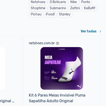
Netshoes
O Boticario
Nike
Ponto
Shoptime
Submarino
Zattini
KaBuM!
Pichau
iFood!
Stanley
Ver todas
netshoes.com.br
 
Kit 6 Pares Meias Invisível Puma 
iginal 
Sapatilha Adulto Original