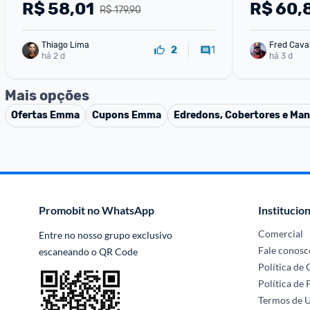
Travesseiro Aba Americana Kyoto 
Lavável, An
R$
58,01
R$
60,
R$ 179,90
Azul
Thiago Lima
Fred Cava
1
2
há 2 d
há 3 d
Mais opções
Ofertas
Emma
Cupons
Emma
Edredons, Cobertores e Ma
Promobit no WhatsApp
Institucion
Comercial
Entre no nosso grupo exclusivo 
Fale conosc
escaneando o QR Code
Política de
Política de 
Termos de 