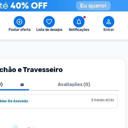
Postar oferta
Lista de desejos
Notificações
Entrar
lchão e Travesseiro
0
)
Avaliações (
0
)
3 meses atrás
obles De Azevedo