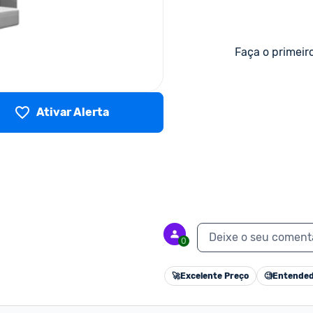
Faça o primeir
Ativar Alerta
Deixe o seu coment
0
🚀
Excelente Preço
🧐
Entended