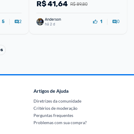
R$
41,64
R$ 89,80
Anderson
2
0
5
1
há 2 d
os
Artigos de Ajuda
Diretrizes da comunidade
Critérios de moderação
Perguntas frequentes
Problemas com sua compra?