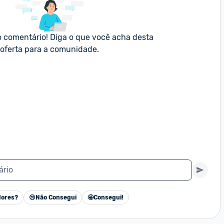
o comentário! Diga o que você acha desta 
oferta para a comunidade.
ário
ores?
😢
Não Consegui
🤩
Consegui!
Cancelar