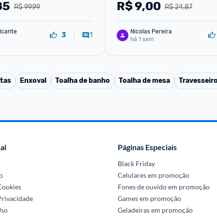
tiácaro, Antialérgico
Protect 150ml
85
R$
9,00
R$ 99,99
R$ 24,87
lcante
Nicolas Pereira
1
3
há 1 sem
ntas
Enxoval
Toalha de banho
Toalha de mesa
Travesseir
al
Páginas Especiais
Black Friday
o
Celulares em promoção
 Cookies
Fones de ouvido em promoção
Privacidade
Games em promoção
Uso
Geladeiras em promoção