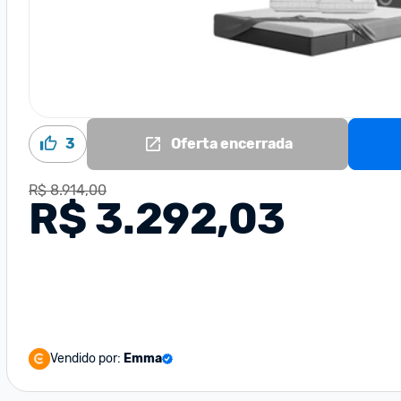
3
Oferta encerrada
R$ 8.914,00
R$ 3.292,03
Vendido por:
Emma