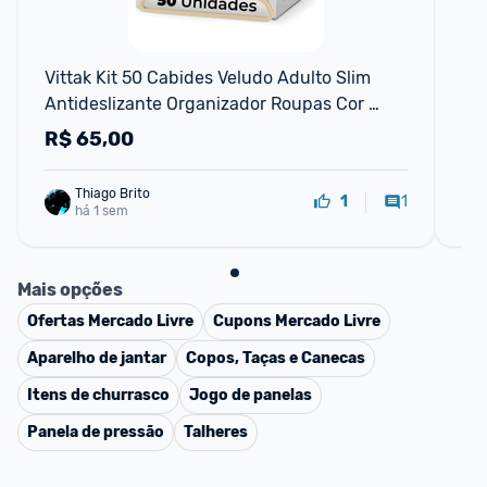
F
Vittak Kit 50 Cabides Veludo Adulto Slim 
Pro
Antideslizante Organizador Roupas Cor 
Un
Bege
R$
65,00
R
Thiago Brito
1
1
há 1 sem
Mais opções
Ofertas
Mercado Livre
Cupons
Mercado Livre
Aparelho de jantar
Copos, Taças e Canecas
Itens de churrasco
Jogo de panelas
Panela de pressão
Talheres