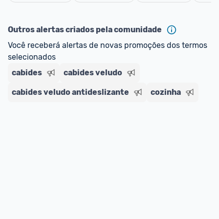
oferta do Promobit
, ou de um vendedor 
Oficial 
Cancelar
ou MercadoLíder Platinum.
Outros alertas criados pela comunidade
E lembre-se:
 você sempre pode contar ajuda da 
Você receberá alertas de novas promoções dos termos 
comunidade para tirar dúvidas ou acionar os 
selecionados
nossos Admins marcando 
@admin
 em um 
comentário ou através do 
Fale com o Promobit.
cabides
cabides veludo
cabides veludo antideslizante
cozinha