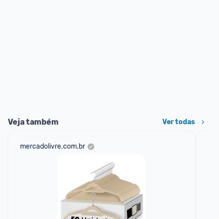
Veja também
Ver todas
mercadolivre.com.br
am