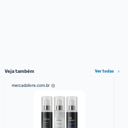
Veja também
Ver todas
mercadolivre.com.br
sho