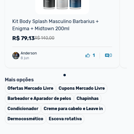
Kit Body Splash Masculino Barbarius + 
Ki
Enigma + Midtown 200ml
R$
79,13
R
R$ 140,00
Anderson
0
1
8 jun
Mais opções
Ofertas
Mercado Livre
Cupons
Mercado Livre
Barbeador e Aparador de pelos
Chapinhas
Condicionador
Creme para cabelo e Leave in
Dermocosmético
Escova rotativa