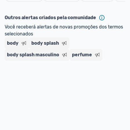
oferta do Promobit
, ou de um vendedor 
Oficial 
Cancelar
ou MercadoLíder Platinum.
Outros alertas criados pela comunidade
E lembre-se:
 você sempre pode contar ajuda da 
Você receberá alertas de novas promoções dos termos 
comunidade para tirar dúvidas ou acionar os 
selecionados
nossos Admins marcando 
@admin
 em um 
comentário ou através do 
Fale com o Promobit.
body
body splash
body splash masculino
perfume