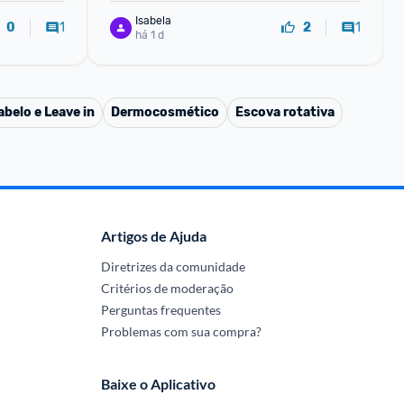
Isabela
1
1
0
2
há 1 d
belo e Leave in
Dermocosmético
Escova rotativa
Artigos de Ajuda
Diretrizes da comunidade
Critérios de moderação
Perguntas frequentes
Problemas com sua compra?
Baixe o Aplicativo