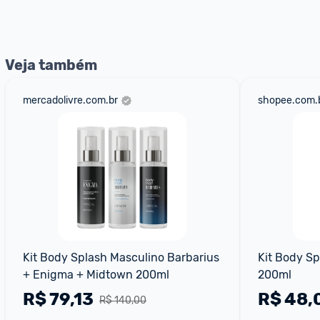
nossos Admins marcando 
@admin
 em um comentário ou
Veja também
mercadolivre.com.br
shopee.com.
Kit Body Splash Masculino Barbarius 
Kit Body Sp
+ Enigma + Midtown 200ml
200ml
R$
79,13
R$
48,
R$ 140,00