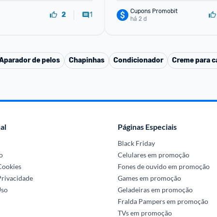
Cupons Promobit
1
2
há 2 d
Aparador de pelos
Chapinhas
Condicionador
Creme para ca
al
Páginas Especiais
Black Friday
o
Celulares em promoção
 Cookies
Fones de ouvido em promoção
Privacidade
Games em promoção
Uso
Geladeiras em promoção
Fralda Pampers em promoção
TVs em promoção