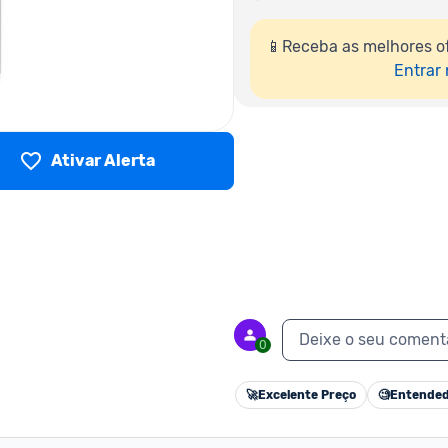
📱Receba as melhores of
Entrar
Ativar Alerta
Deixe o seu coment
0
🚀
Excelente Preço
🧐
Entended