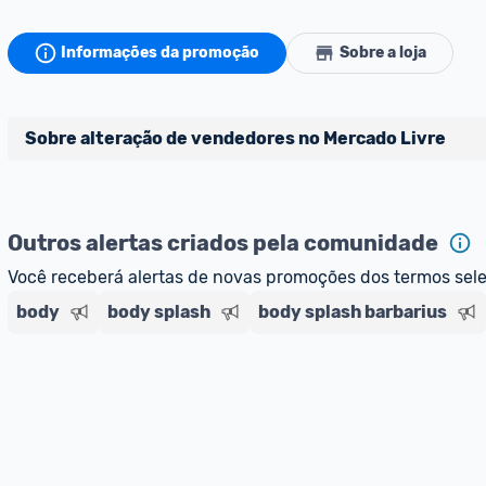
Informações da promoção
Sobre a loja
Sobre alteração de vendedores no Mercado Livre
Atenção comunidade!
Vocês já sabem que no Promobit nós fazemos uma avaliaçã
Outros alertas criados pela comunidade
divulgados na plataforma. Em todas as ofertas vendidas
campo "Informações adicionais" o 
vendedor 
do produto 
Você receberá alertas de novas promoções dos termos sel
[Marketplace], que fica logo abaixo do título da oferta.
body
body splash
body splash barbarius
Porém, ao clicar em “Ir à loja” em uma oferta do Mercado 
para anúncios de diferentes vendedores (dinâmica do Merc
sempre confira se o vendedor do qual você está adquiri
oferta do Promobit
, ou de um vendedor 
Oficial ou Me
E lembre-se:
 você sempre pode contar ajuda da comunid