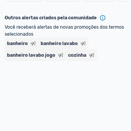
oferta do Promobit
, ou de um vendedor 
Oficial 
Cancelar
ou MercadoLíder Platinum.
Outros alertas criados pela comunidade
E lembre-se:
 você sempre pode contar ajuda da 
Você receberá alertas de novas promoções dos termos 
comunidade para tirar dúvidas ou acionar os 
selecionados
nossos Admins marcando 
@admin
 em um 
comentário ou através do 
Fale com o Promobit.
banheiro
banheiro lavabo
banheiro lavabo jogo
cozinha