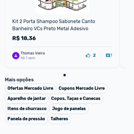
F
Kit 2 Porta Shampoo Sabonete Canto 
Bl
Banheiro VCs Preto Metal Adesivo
Ce
Ce
R$
18,36
R
Ma
Thomas Vieira
1
2
há 1 sem
Mais opções
Ofertas
Mercado Livre
Cupons
Mercado Livre
Aparelho de jantar
Copos, Taças e Canecas
Itens de churrasco
Jogo de panelas
Panela de pressão
Talheres