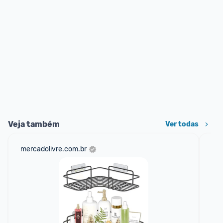
Veja também
Ver todas
mercadolivre.com.br
am