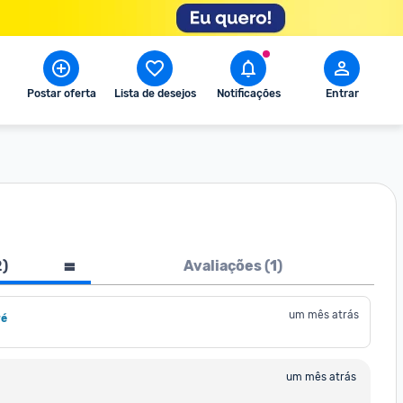
Postar oferta
Lista de desejos
Notificações
Entrar
2
)
Avaliações (
1
)
um mês atrás
ré
um mês atrás