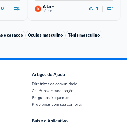
Betany
0
1
0
1
há 2 d
s e casacos
Óculos masculino
Tênis masculino
Artigos de Ajuda
Diretrizes da comunidade
Critérios de moderação
Perguntas frequentes
Problemas com sua compra?
Baixe o Aplicativo