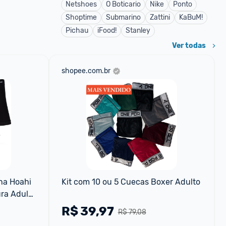
Netshoes
O Boticario
Nike
Ponto
Shoptime
Submarino
Zattini
KaBuM!
Pichau
iFood!
Stanley
Ver todas
shopee.com.br
na Hoahi 
Kit com 10 ou 5 Cuecas Boxer Adulto
ra Adulto 
arinho
R$
39,97
R$ 79,08