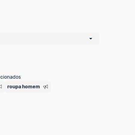
o de todos os sellers e lojas que são 
 por um marketplace, nós indicamos no 
e sinalizamos através da tag 
ecionados
roupa homem
Livre , você pode ser redirecionado(a) 
ado Livre). Por isso, fique atento e 
ndo o produto 
é o mesmo indicado na 
rcadoLíder Platinum.
ade para tirar dúvidas ou acionar os 