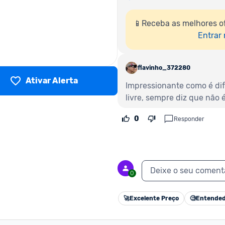
📱Receba as melhores of
Entrar
flavinho_372280
Ativar Alerta
Impressionante como é di
livre, sempre diz que não é
0
Responder
Deixe o seu coment
0
🚀
Excelente Preço
🧐
Entended