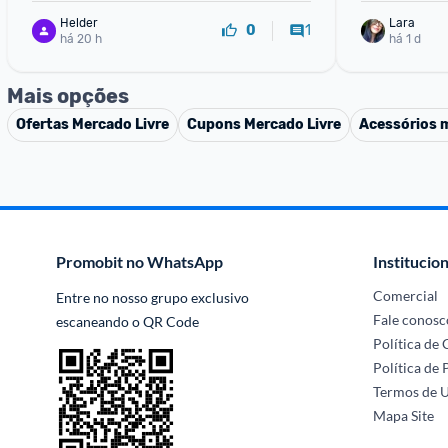
Helder
Lara
1
0
há 20 h
há 1 d
Mais opções
Ofertas
Mercado Livre
Cupons
Mercado Livre
Acessórios 
Promobit no WhatsApp
Institucion
Comercial
Entre no nosso grupo exclusivo 
Fale conosc
escaneando o QR Code
Política de
Política de 
Termos de 
Mapa Site