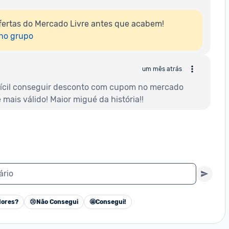
ertas do Mercado Livre antes que acabem!

 no grupo
um mês atrás
fícil conseguir desconto com cupom no mercado 
 mais válido! Maior migué da história!!
ário
ores?
😢
Não Consegui
🤩
Consegui!
Cancelar