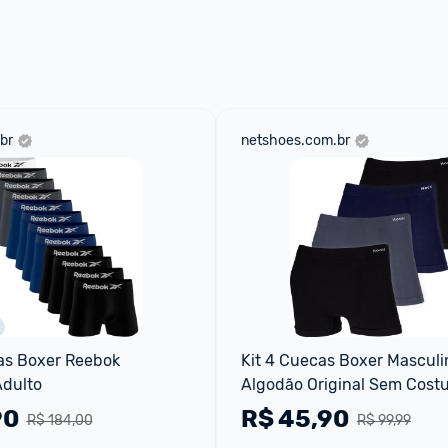
 através do 
Fale com o Promobit.
br
netshoes.com.br
as Boxer Reebok 
Kit 4 Cuecas Boxer Masculi
Adulto
Algodão Original Sem Costu
Respirável Macia - Preto+M
90
R$
45,90
R$ 184,00
R$ 99,99