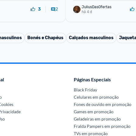
JuliusDasOfertas
2
3
há 4 d
masculinos
Bonés e Chapéus
Calçados masculinos
Jaqueta
al
Páginas Especiais
Black Friday
o
Celulares em promoção
 Cookies
Fones de ouvido em promoção
Privacidade
Games em promoção
Uso
Geladeiras em promoção
Fralda Pampers em promoção
TVs em promoção