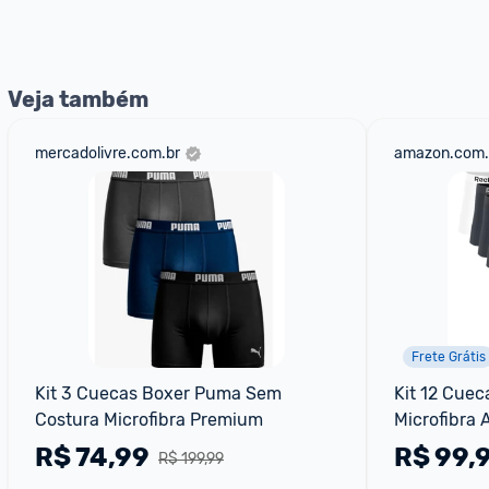
nossos Admins marcando 
@admin
 em um comentário ou
Veja também
mercadolivre.com.br
amazon.com.
Frete Grátis
Kit 3 Cuecas Boxer Puma Sem 
Kit 12 Cuec
Costura Microfibra Premium
Microfibra 
R$
74,99
R$
99,
R$ 199,99