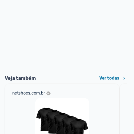
Veja também
Ver todas
netshoes.com.br
mer