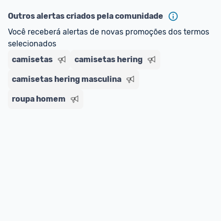
oferta do Promobit
, ou de um vendedor 
Oficial 
ou MercadoLíder Platinum.
Outros alertas criados pela comunidade
Você receberá alertas de novas promoções dos termos 
E lembre-se:
 você sempre pode contar ajuda da 
selecionados
comunidade para tirar dúvidas ou acionar os 
camisetas
nossos Admins marcando 
camisetas hering
@admin
 em um 
comentário ou através do 
Fale com o Promobit.
camisetas hering masculina
roupa homem