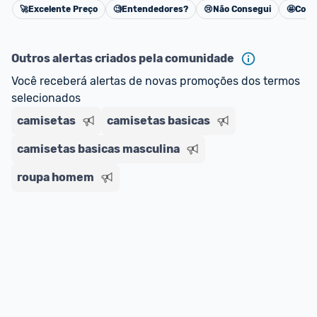
🚀
Excelente Preço
🧐
Entendedores?
😢
Não Consegui
🤩
Cons
oferta do Promobit
, ou de um vendedor 
Oficial 
Cancelar
ou MercadoLíder Platinum.
Outros alertas criados pela comunidade
E lembre-se:
 você sempre pode contar ajuda da 
Você receberá alertas de novas promoções dos termos 
comunidade para tirar dúvidas ou acionar os 
selecionados
nossos Admins marcando 
@admin
 em um 
comentário ou através do 
Fale com o Promobit.
camisetas
camisetas basicas
camisetas basicas masculina
roupa homem