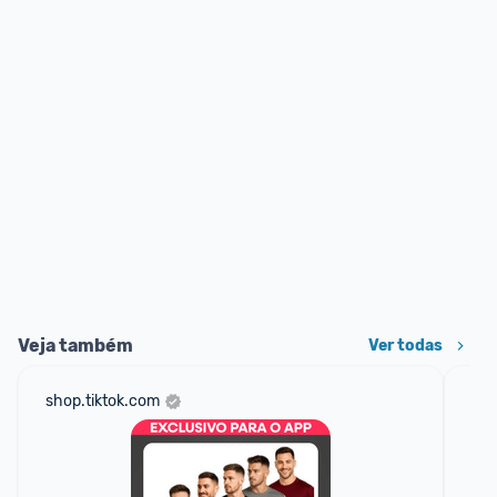
Veja também
Ver todas
shop.tiktok.com
net