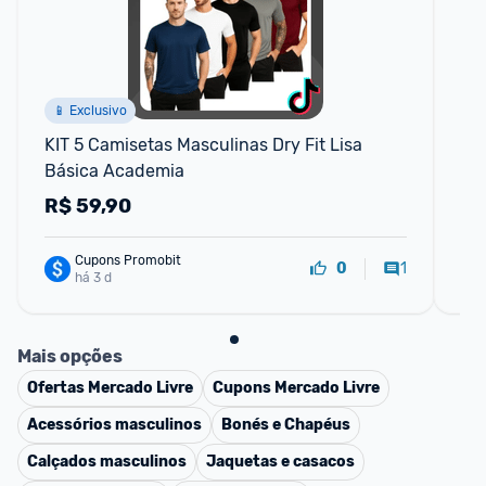
📱 Exclusivo
KIT 5 Camisetas Masculinas Dry Fit Lisa 
Kit
Básica Academia
UV
Ca
R$
59,90
R
Cupons Promobit
1
0
há 3 d
Mais opções
Ofertas
Mercado Livre
Cupons
Mercado Livre
Acessórios masculinos
Bonés e Chapéus
Calçados masculinos
Jaquetas e casacos