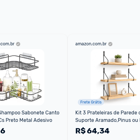
 através do 
Fale com o Promobit.
.com.br
amazon.com.br
Frete Grátis
 Shampoo Sabonete Canto 
Kit 3 Prateleiras de Parede 
s Preto Metal Adesivo
Suporte Aramado,Pinus ou 
Decorativa livros e Vasos Ide
36
R$
64,34
Quarto Sala e Cozinha