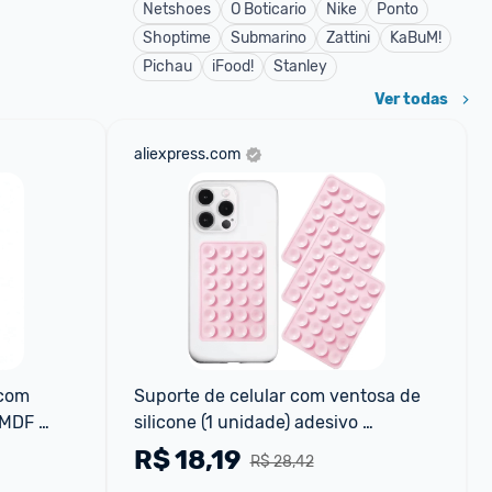
Netshoes
O Boticario
Nike
Ponto
Shoptime
Submarino
Zattini
KaBuM!
Pichau
iFood!
Stanley
Ver todas
aliexpress.com
com 
Suporte de celular com ventosa de 
MDF 
silicone (1 unidade) adesivo 
ais para 
antiderrapante para celular suporte 
R$
18,19
R$ 28,42
com forte aderênci