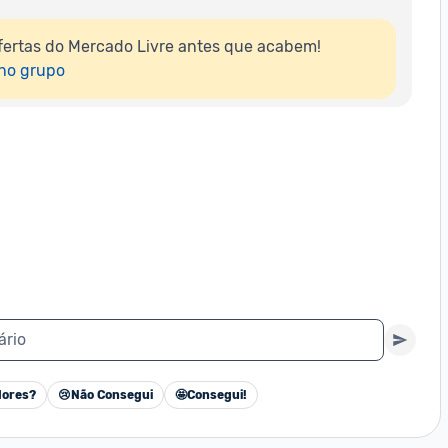
ertas do Mercado Livre antes que acabem!

 no grupo
ário
ores?
😢
Não Consegui
🤩
Consegui!
Cancelar