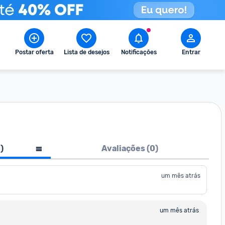
Postar oferta
Lista de desejos
Notificações
Entrar
1
)
Avaliações (
0
)
um mês atrás
um mês atrás