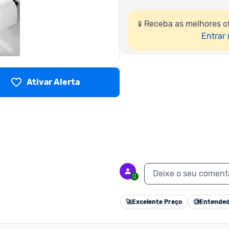
📱Receba as melhores of
Entrar
Ativar Alerta
Deixe o seu coment
0
🚀
Excelente Preço
🧐
Entended