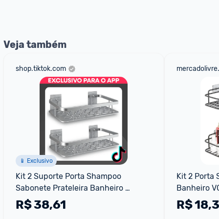
nossos Admins marcando 
@admin
 em um comentário ou
Veja também
shop.tiktok.com
mercadolivre
📱 Exclusivo
Kit 2 Suporte Porta Shampoo 
Kit 2 Porta
Sabonete Prateleira Banheiro 
Banheiro VC
Adesivo Parede Sem Furo Jabuti...
R$
38,61
R$
18,