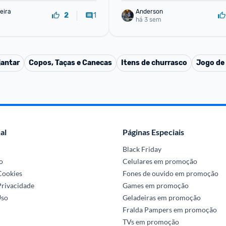
eira
Anderson
1
2
há 3 sem
jantar
Copos, Taças e Canecas
Itens de churrasco
Jogo de
al
Páginas Especiais
Black Friday
o
Celulares em promoção
 Cookies
Fones de ouvido em promoção
Privacidade
Games em promoção
Uso
Geladeiras em promoção
Fralda Pampers em promoção
TVs em promoção