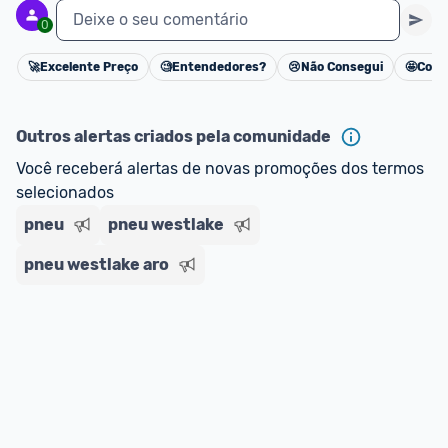
Deixe o seu comentário
0
🚀
Excelente Preço
🧐
Entendedores?
😢
Não Consegui
🤩
Cons
Cancelar
Outros alertas criados pela comunidade
Você receberá alertas de novas promoções dos termos 
selecionados
pneu
pneu westlake
pneu westlake aro