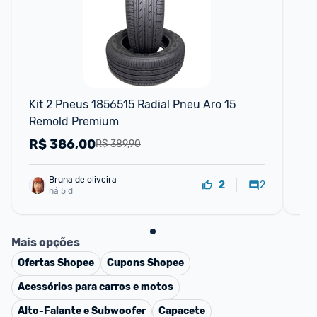
Kit 2 Pneus 1856515 Radial Pneu Aro 15 
Pne
Remold Premium
Sp
R$
386,00
R
R$ 389,90
Bruna de oliveira
2
2
há 5 d
Mais opções
Ofertas
Shopee
Cupons
Shopee
Acessórios para carros e motos
Alto-Falante e Subwoofer
Capacete