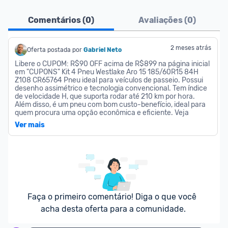
Ofertas do Shopee agora são aceitas no Promobit!
Comentários (
0
)
Avaliações (
0
)
Para maior segurança da comunidade, somente 
são aceitas ofertas de 
Lojas Oficiais
, ou seja, 
2 meses atrás
Oferta postada por
Gabriel Neto
vendedores que representam empresas validadas 
Libere o CUPOM: R$90 OFF acima de R$899 na página inicial 
em "CUPONS" Kit 4 Pneu Westlake Aro 15 185/60R15 84H 
pelo Shopee.
Z108 CR65764 Pneu ideal para veículos de passeio. Possui 
desenho assimétrico e tecnologia convencional. Tem índice 
de velocidade H, que suporta rodar até 210 km por hora. 
As promoções são verificadas normalmente e os 
Além disso, é um pneu com bom custo-benefício, ideal para 
preços devem estar na média ou abaixo da média 
quem procura uma opção econômica e eficiente. Veja 
abaixo mais algumas características do produto: 
dos últimos 3 meses, assim como promoções de 
Ver mais
Características: Índice de carga 84, que suporta até 500 kg 
outras lojas.
Aro: 15 Desenho do Pneu: Assimétrico Classificação e Índice 
de Velocidade: H-210 km/h Modelo do Pneu: CR65764 
Veículo Indicado: Carro Tecnologia do Pneu: Convencional 
Índice e Carga Máxima Suportada por Pneu: 84 - Suporta 
até 500Kg Itens Inclusos: 4 Pneus Westlake Aro 15 
185/60R15 84H Z108 CR65764 Dimensões: Tamanho: 185 
mm Perfil: 60 Peso: 7 Kg Garantia do Fornecedor: 60 Meses. 
Observações: Imagem meramente ilustrativa Todas as 
Faça o primeiro comentário! Diga o que você 
informações divulgadas são de responsabilidade do 
acha desta oferta para a comunidade.
fabricante/fornecedor