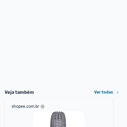
Veja também
Ver todas
shopee.com.br
mer