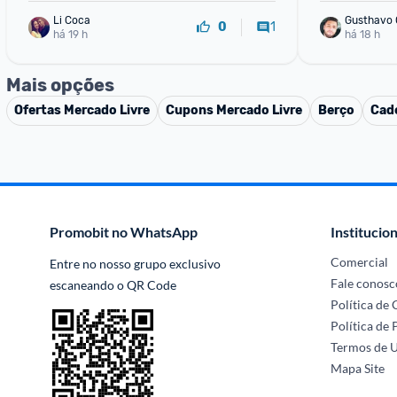
Li Coca
Gusthavo
1
0
há 19 h
há 18 h
Mais opções
Ofertas
Mercado Livre
Cupons
Mercado Livre
Berço
Cade
Promobit no WhatsApp
Institucion
Comercial
Entre no nosso grupo exclusivo 
Fale conosc
escaneando o QR Code
Política de
Política de 
Termos de 
Mapa Site