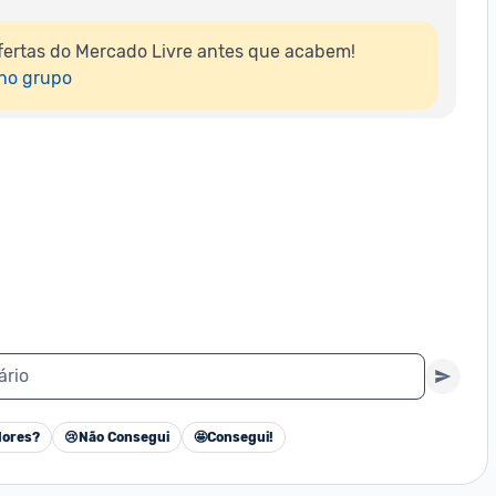
ertas do Mercado Livre antes que acabem!

 no grupo
ário
ores?
😢
Não Consegui
🤩
Consegui!
Cancelar