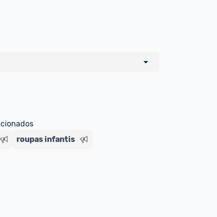
o de todos os sellers e lojas que são 
 por um marketplace, nós indicamos no 
e sinalizamos através da tag 
ecionados
roupas infantis
Livre , você pode ser redirecionado(a) 
ado Livre). Por isso, fique atento e 
ndo o produto 
é o mesmo indicado na 
rcadoLíder Platinum.
ade para tirar dúvidas ou acionar os 