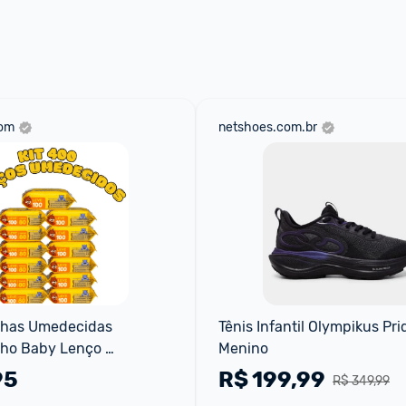
 através do 
Fale com o Promobit.
com
netshoes.com.br
lhas Umedecidas 
Tênis Infantil Olympikus Prid
o Baby Lenço 
Menino
nfantil Higiene Bebê 
95
R$
199,99
R$ 349,99
nino