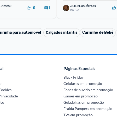
 Gomes S
JuliusDasOfertas
1
0
há 5 d
irinha para automóvel
Calçados infantis
Carrinho de Bebê
al
Páginas Especiais
Black Friday
o
Celulares em promoção
 Cookies
Fones de ouvido em promoção
Privacidade
Games em promoção
Uso
Geladeiras em promoção
Fralda Pampers em promoção
TVs em promoção