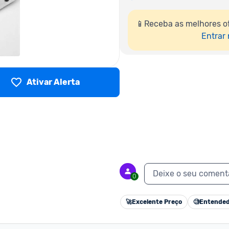
📱Receba as melhores of
Entrar
Ativar Alerta
Deixe o seu coment
0
🚀
Excelente Preço
🧐
Entended