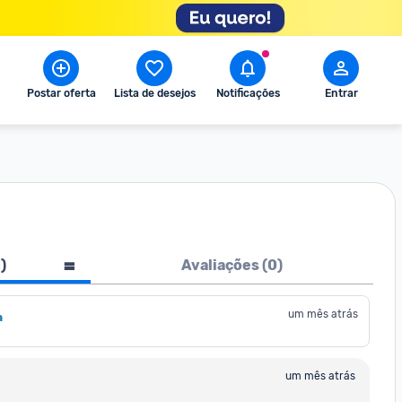
Postar oferta
Lista de desejos
Notificações
Entrar
1
)
Avaliações (
0
)
um mês atrás
a
um mês atrás