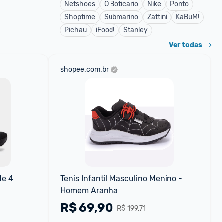
Netshoes
O Boticario
Nike
Ponto
Shoptime
Submarino
Zattini
KaBuM!
Pichau
iFood!
Stanley
Ver todas
shopee.com.br
e 4 
Tenis Infantil Masculino Menino - 
Homem Aranha
R$
69,90
R$ 199,71