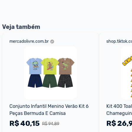
nossos Admins marcando 
@admin
 em um comentário ou
Veja também
mercadolivre.com.br
shop.tiktok.
Conjunto Infantil Menino Verão Kit 6 
Kit 400 Toa
Peças Bermuda E Camisa
Chameguinh
Umedecido I
R$
40,15
R$
26,
R$ 94,89
Menina Me