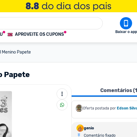
Baixar o app
OU
APROVEITE OS CUPONS
til Menino Papete
no Papete
Comentários (
Oferta postada por
Edson Silv
genio
Comentário fixado